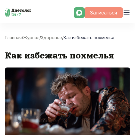
Skip
Записаться
to
content
Главная
/
Журнал
/
Здоровье
/
Как избежать похмелья
Как избежать похмелья