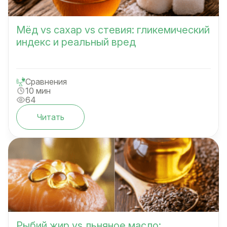
Мёд vs сахар vs стевия: гликемический
индекс и реальный вред
Сравнения
10 мин
64
Читать
Рыбий жир vs льняное масло: