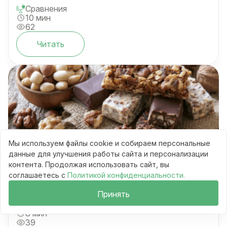
Сравнения
10 мин
62
Читать
Мы используем файлы cookie и собираем персональные
Протеиновые батончики или горсть
данные для улучшения работы сайта и персонализации
орехов: 6 правил выбора
контента. Продолжая использовать сайт, вы
соглашаетесь с
Политикой конфиденциальности.
Принять
Сравнения
8 мин
39