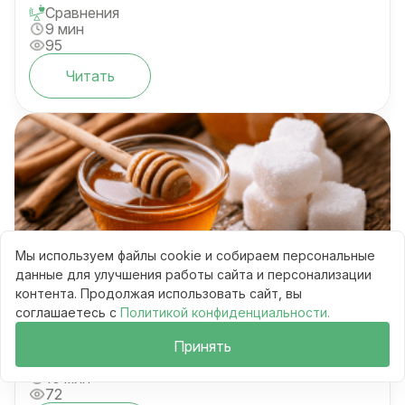
Сравнения
9 мин
95
Читать
Мы используем файлы cookie и собираем персональные
Мёд vs сахар vs стевия: гликемический
данные для улучшения работы сайта и персонализации
индекс и реальный вред
контента. Продолжая использовать сайт, вы
соглашаетесь с
Политикой конфиденциальности.
Принять
Сравнения
10 мин
72