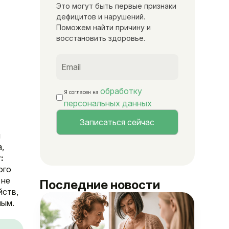
Это могут быть первые признаки
дефицитов и нарушений.
Поможем найти причину и
восстановить здоровье.
обработку
Я согласен на
персональных данных
и
,
:
ого
 не
Последние новости
йств,
ным.