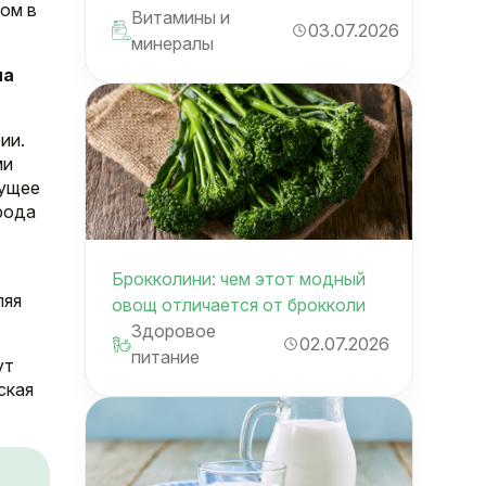
дом в
Витамины и
03.07.2026
минералы
па
ии.
ми
кущее
рода
Брокколини: чем этот модный
ляя
овощ отличается от брокколи
Здоровое
02.07.2026
питание
ут
ская