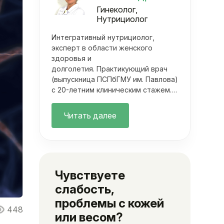
Гинеколог,
Нутрициолог
Интегративный нутрициолог,
эксперт в области женского
здоровья и
долголетия. Практикующий врач
(выпускница ПСПбГМУ им. Павлова)
с 20-летним клиническим стажем.
Она объединяет фундаментальную
медицину с современными
Читать далее
методами нутрициологии. Ее
подход выходит далеко за рамки
классических осмотров.
Чувствуете
слабость,
проблемы с кожей
448
или весом?