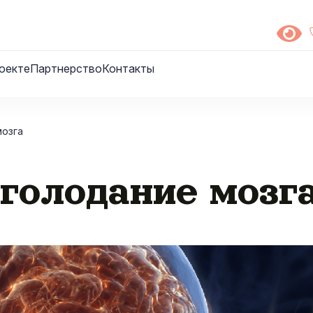
оекте
Партнерство
Контакты
мозга
голодание мозг