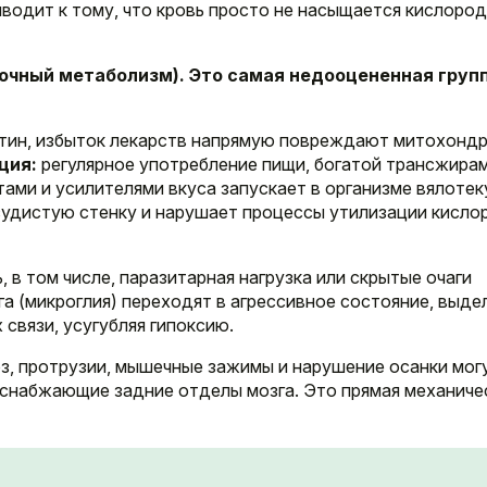
водит к тому, что кровь просто не насыщается кислоро
точный метаболизм). Это самая недооцененная груп
отин, избыток лекарств напрямую повреждают митохондр
ция:
регулярное употребление пищи, богатой трансжира
тами и усилителями вкуса запускает в организме вялоте
судистую стенку и нарушает процессы утилизации кисло
в том числе, паразитарная нагрузка или скрытые очаги
а (микроглия) переходят в агрессивное состояние, выде
связи, усугубляя гипоксию.
з, протрузии, мышечные зажимы и нарушение осанки мог
 снабжающие задние отделы мозга. Это прямая механиче