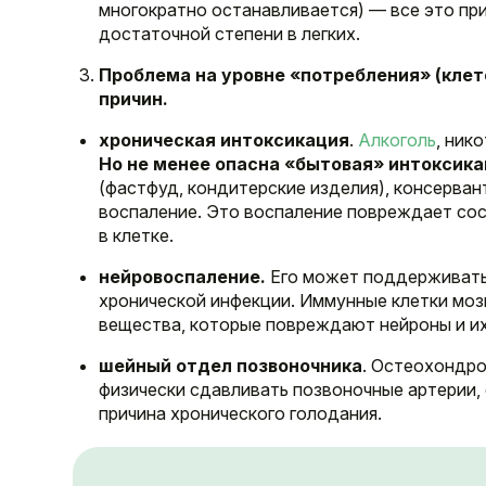
многократно останавливается) — все это при
достаточной степени в легких.
Проблема на уровне «потребления» (кле
причин.
хроническая интоксикация
.
Алкоголь
, ник
Но не менее опасна «бытовая» интоксика
(фастфуд, кондитерские изделия), консерван
воспаление. Это воспаление повреждает со
в клетке.
нейровоспаление.
Его может поддерживать, 
хронической инфекции. Иммунные клетки мозг
вещества, которые повреждают нейроны и их 
шейный отдел позвоночника
. Остеохондро
физически сдавливать позвоночные артерии,
причина хронического голодания.