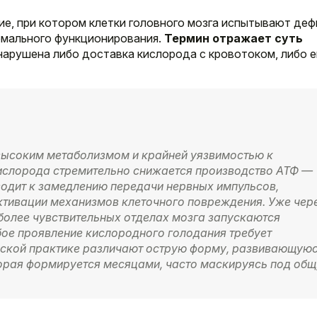
ие, при котором клетки головного мозга испытывают де
рмального функционирования.
Термин отражает суть
арушена либо доставка кислорода с кровотоком, либо е
высоким метаболизмом и крайней уязвимостью к
кислорода стремительно снижается производство АТФ —
водит к замедлению передачи нервных импульсов,
ктивации механизмов клеточного повреждения. Уже чер
более чувствительных отделах мозга запускаются
ое проявление кислородного голодания требует
еской практике различают острую форму, развивающую
оторая формируется месяцами, часто маскируясь под об