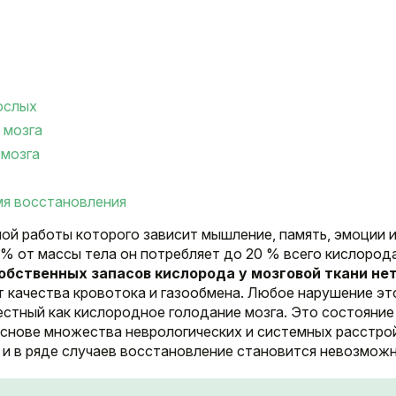
ослых
 мозга
 мозга
мя восстановления
ной работы которого зависит мышление, память, эмоции 
% от массы тела он потребляет до 20 % всего кислорода
обственных запасов кислорода у мозговой ткани нет
т качества кровотока и газообмена. Любое нарушение эт
естный как кислородное голодание мозга. Это состояние
основе множества неврологических и системных расстро
 и в ряде случаев восстановление становится невозмож