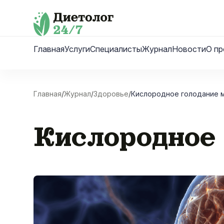
Skip
to
content
Главная
Услуги
Специалисты
Журнал
Новости
О пр
Главная
/
Журнал
/
Здоровье
/
Кислородное голодание 
Кислородное 