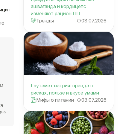
ашваганда и кордицепс
фицит
изменяют рацион ПП
Тренды
03.07.2026
го
ез
Глутамат натрия: правда о
рисках, пользе и вкусе умами
Мифы о питании
03.07.2026
ся
щую