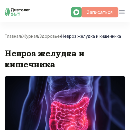
Skip
Записаться
to
content
Главная
/
Журнал
/
Здоровье
/
Невроз желудка и кишечника
Невроз желудка и
кишечника