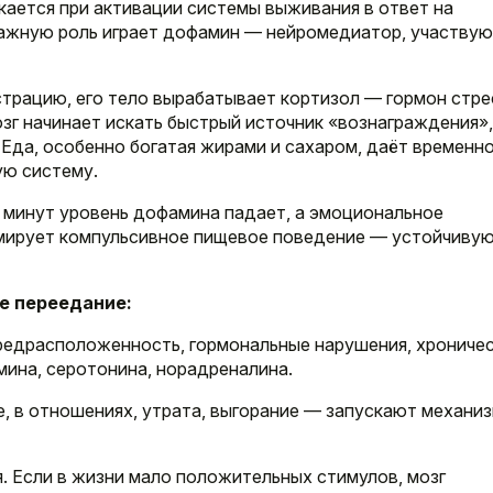
кается при активации системы выживания в ответ на
важную роль играет дофамин — нейромедиатор, участву
страцию, его тело вырабатывает кортизол — гормон стре
г начинает искать быстрый источник «вознаграждения»
Еда, особенно богатая жирами и сахаром, даёт временн
ую систему.
 минут уровень дофамина падает, а эмоциональное
мирует компульсивное пищевое поведение — устойчиву
е переедание:
редрасположенность, гормональные нарушения, хрониче
мина, серотонина, норадреналина.
, в отношениях, утрата, выгорание — запускают механи
. Если в жизни мало положительных стимулов, мозг