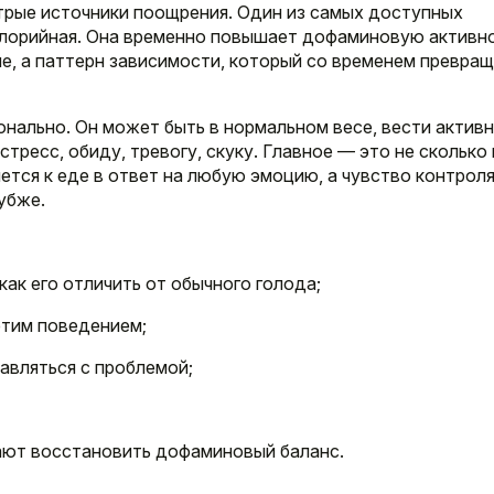
трые источники поощрения. Один из самых доступных
алорийная. Она временно повышает дофаминовую активно
ие, а паттерн зависимости, который со временем превра
онально. Он может быть в нормальном весе, вести актив
стресс, обиду, тревогу, скуку. Главное — это не сколько
янется к еде в ответ на любую эмоцию, а чувство контрол
убже.
как его отличить от обычного голода;
этим поведением;
авляться с проблемой;
ают восстановить дофаминовый баланс.