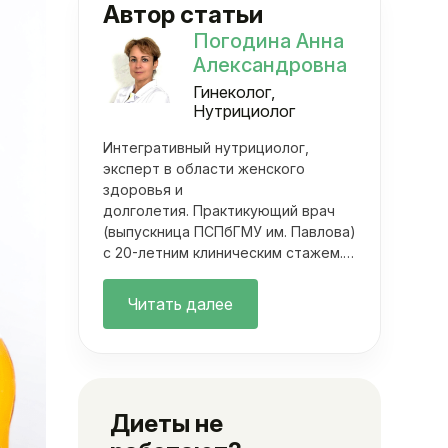
Автор статьи
Погодина Анна
Александровна
Гинеколог,
Нутрициолог
Интегративный нутрициолог,
эксперт в области женского
здоровья и
долголетия. Практикующий врач
(выпускница ПСПбГМУ им. Павлова)
с 20-летним клиническим стажем.
Она объединяет фундаментальную
медицину с современными
Читать далее
методами нутрициологии. Ее
подход выходит далеко за рамки
классических осмотров.
Диеты не