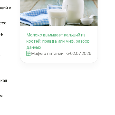
ющий в
сса.
,
ое
Молоко вымывает кальций из
костей: правда или миф, разбор
данных
Мифы о питании
02.07.2026
ю
ская
зм