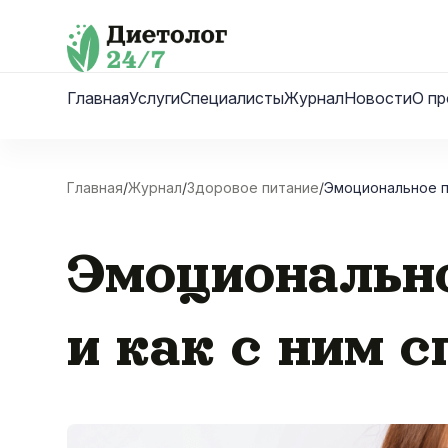
Skip
to
content
Главная
Услуги
Специалисты
Журнал
Новости
О пр
Главная
/
Журнал
/
Здоровое питание
/
Эмоциональное пе
Эмоционально
и как с ним 