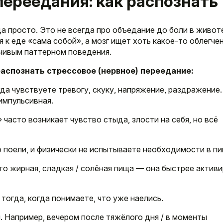
переедания: как распознать
да просто. Это не всегда про объедание до боли в живот
 к еде «сама собой», а мозг ищет хоть какое-то облегчен
чивым паттерном поведения.
аспознать стрессовое (нервное) переедание:
да чувствуете тревогу, скуку, напряжение, раздражение
импульсивная.
часто возникает чувство стыда, злости на себя, но всё
о поели, и физически не испытываете необходимости в пи
о жирная, сладкая / солёная пища — она быстрее актив
тогда, когда понимаете, что уже наелись.
 Например, вечером после тяжёлого дня / в моменты