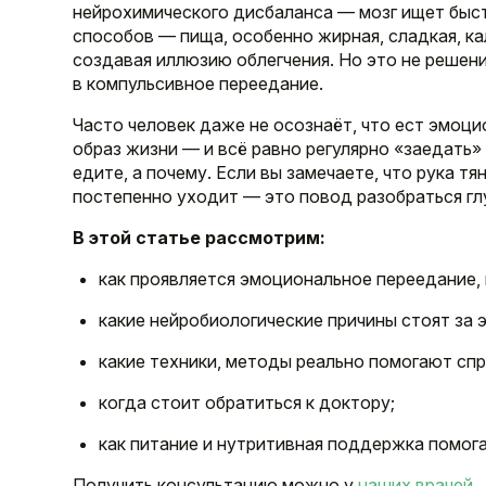
нейрохимического дисбаланса — мозг ищет быс
способов — пища, особенно жирная, сладкая, к
создавая иллюзию облегчения. Но это не решен
в компульсивное переедание.
Часто человек даже не осознаёт, что ест эмоци
образ жизни — и всё равно регулярно «заедать» 
едите, а почему. Если вы замечаете, что рука т
постепенно уходит — это повод разобраться гл
В этой статье рассмотрим:
как проявляется эмоциональное переедание, 
какие нейробиологические причины стоят за 
какие техники, методы реально помогают спр
когда стоит обратиться к доктору;
как питание и нутритивная поддержка помог
Получить консультацию можно у
наших врачей
.