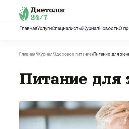
Skip
to
content
Главная
Услуги
Специалисты
Журнал
Новости
О пр
Главная
/
Журнал
/
Здоровое питание
/
Питание для жен
Питание для