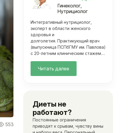
Гинеколог,
Нутрициолог
Интегративный нутрициолог,
эксперт в области женского
здоровья и
долголетия. Практикующий врач
(выпускница ПСПбГМУ им. Павлова)
с 20-летним клиническим стажем.
Она объединяет фундаментальную
медицину с современными
Читать далее
методами нутрициологии. Ее
подход выходит далеко за рамки
классических осмотров.
Диеты не
работают?
Постоянные ограничения
553
приводят к срывам, чувству вины
и набору веса. Персональный