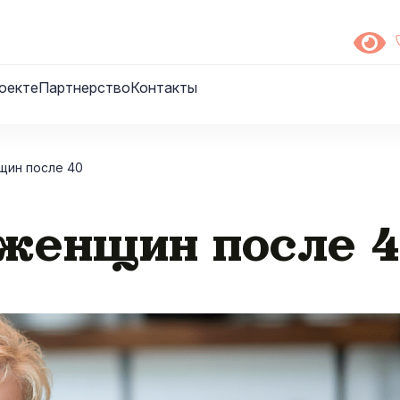
оекте
Партнерство
Контакты
щин после 40
 женщин после 