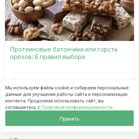
Протеиновые батончики или горсть
орехов: 6 правил выбора
Сравнения
8 мин
Мы используем файлы cookie и собираем персональные
65
данные для улучшения работы сайта и персонализации
контента. Продолжая использовать сайт, вы
Читать
соглашаетесь с
Политикой конфиденциальности.
Принять