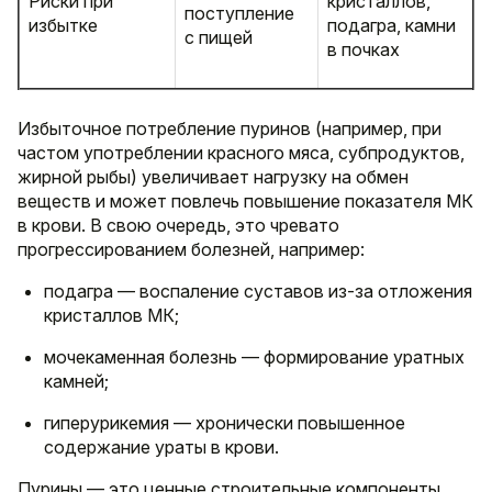
Риски при
кристаллов,
поступление
избытке
подагра, камни
с пищей
в почках
Избыточное потребление пуринов (например, при
частом употреблении красного мяса, субпродуктов,
жирной рыбы) увеличивает нагрузку на обмен
веществ и может повлечь повышение показателя МК
в крови. В свою очередь, это чревато
прогрессированием болезней, например:
подагра — воспаление суставов из-за отложения
кристаллов МК;
мочекаменная болезнь — формирование уратных
камней;
гиперурикемия — хронически повышенное
содержание ураты в крови.
Пурины — это ценные строительные компоненты