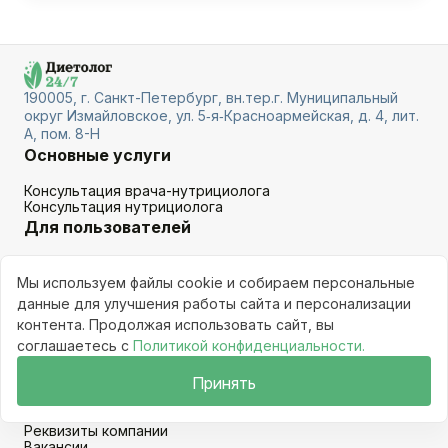
190005, г. Санкт-Петербург, вн.тер.г. Муниципальный
округ Измайловское, ул. 5‑я‑Красноармейская, д. 4, лит.
А, пом. 8-Н
Основные услуги
Консультация врача-нутрициолога
Консультация нутрициолога
Для пользователей
Врачи
Услуги
Мы используем файлы cookie и собираем персональные
Команда компании
данные для улучшения работы сайта и персонализации
Отзывы на платформу
контента. Продолжая использовать сайт, вы
Новости
Прочее
соглашаетесь с
Политикой конфиденциальности.
Принять
Политика конфиденциальности
Пользовательское соглашение
Согласие на обработку персональных данных
Реквизиты компании
Вакансии