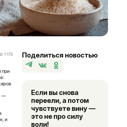
Поделиться новостью
1 175
м при
e:
ахаров
Если вы снова
J —
переели, а потом
чувствуете вину —
в
это не про силу
к, и
воли!