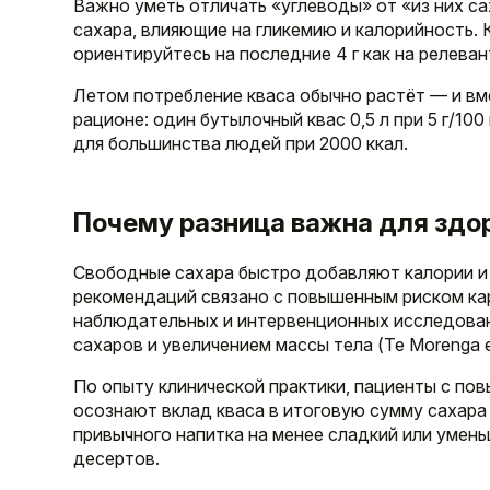
Важно уметь отличать «углеводы» от «из них с
сахара, влияющие на гликемию и калорийность. Ко
ориентируйтесь на последние 4 г как на релеван
Летом потребление кваса обычно растёт — и вм
рационе: один бутылочный квас 0,5 л при 5 г/1
для большинства людей при 2000 ккал.
Почему разница важна для здо
Свободные сахара быстро добавляют калории и
рекомендаций связано с повышенным риском кар
наблюдательных и интервенционных исследова
сахаров и увеличением массы тела (Te Morenga et
По опыту клинической практики, пациенты с по
осознают вклад кваса в итоговую сумму сахара 
привычного напитка на менее сладкий или умен
десертов.