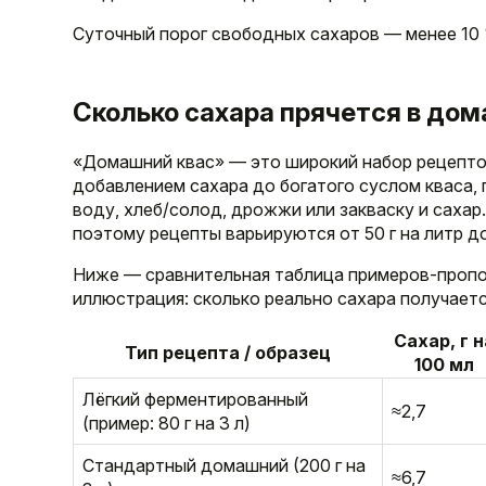
Суточный порог свободных сахаров — менее 10 %
Сколько сахара прячется в до
«Домашний квас» — это широкий набор рецептов
добавлением сахара до богатого суслом кваса, 
воду, хлеб/солод, дрожжи или закваску и сахар
поэтому рецепты варьируются от 50 г на литр до 
Ниже — сравнительная таблица примеров-пропор
иллюстрация: сколько реально сахара получаетс
Сахар, г н
Тип рецепта / образец
100 мл
Лёгкий ферментированный
≈2,7
(пример: 80 г на 3 л)
Стандартный домашний (200 г на
≈6,7