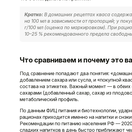
Кратко:
В домашних рецептах кваса содержан
на 100 мл в зависимости от пропорций; у пок
г/100 мл (оценка по маркировкам). При раци
10–25 % рекомендованного предела свободны
Что сравниваем и почему это в
Под сравнение попадают два понятия: «домашни
добавлением сахара или сусла, и «покупной кв
состава на этикетке. Важный момент — в обеих
сахарами (добавленный сахар, сахар из плодово
метаболический профиль.
По данным ФИЦ питания и биотехнологии, ударн
рационах приходится именно на напитки и снэк
Рекомендации по питанию населения РФ — 2020)
сладких напитков в день быстро приближают чел