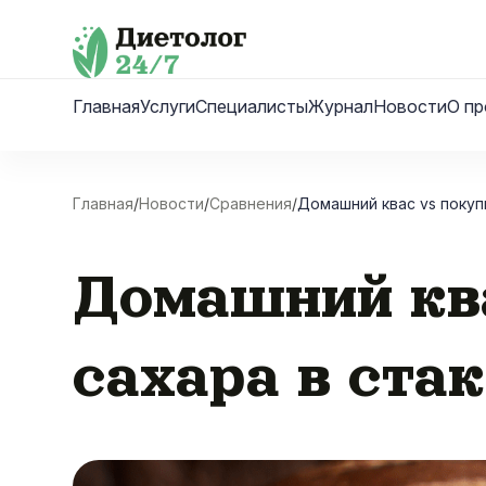
Skip
to
content
Главная
Услуги
Специалисты
Журнал
Новости
О пр
Главная
/
Новости
/
Сравнения
/
Домашний квас vs покупн
Домашний ква
сахара в ста