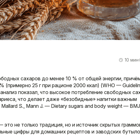
10 мин
бодных сахаров до менее 10 % от общей энергии, причё
(примерно 25 г при рационе 2000 ккал) (WHO — Guidelin
Мета-анализ показал, что высокое потребление свободных с
ариеса, что делает даже «безобидные» напитки важным
allard S., Mann J. — Dietary sugars and body weight — BM
— это не только традиция, но и источник скрытых граммо
альные цифры для домашних рецептов и заводских бутыло