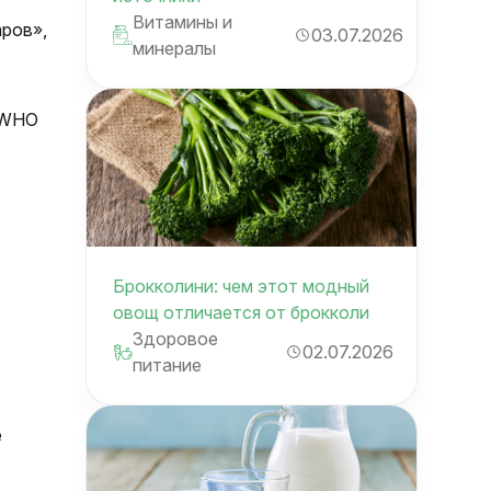
Витамины и
аров»,
03.07.2026
минералы
у WHO
Брокколини: чем этот модный
овощ отличается от брокколи
Здоровое
02.07.2026
питание
е