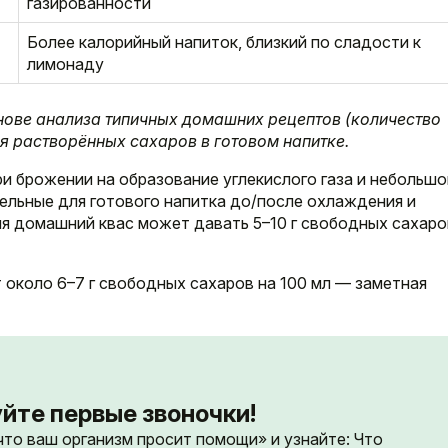
газированности
Более калорийный напиток, близкий по сладости к
лимонаду
нове анализа типичных домашних рецептов (количество
я растворённых сахаров в готовом напитке.
ри брожении на образование углекислого газа и небольшо
ельные для готового напитка до/после охлаждения и
я домашний квас может давать 5–10 г свободных сахаро
т около 6–7 г свободных сахаров на 100 мл — заметная
йте первые звоночки!
 что ваш организм просит помощи» и узнайте: Что