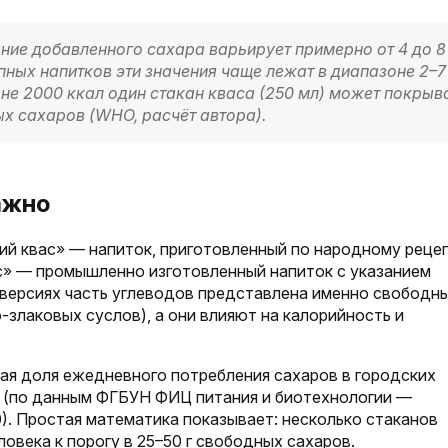
ие добавленного сахара варьирует примерно от 4 до 8
упных напитков эти значения чаще лежат в диапазоне 2–7
оне 2000 ккал один стакан кваса (250 мл) может покрыв
х сахаров (WHO, расчёт автора).
ажно
й квас» — напиток, приготовленный по народному рецеп
ас» — промышленно изготовленный напиток с указанием
 версиях часть углеводов представлена именно свободн
-злаковых суслов), а они влияют на калорийность и
ая доля ежедневного потребления сахаров в городских
и (по данным ФГБУН ФИЦ питания и биотехнологии —
. Простая математика показывает: несколько стаканов
овека к порогу в 25–50 г свободных сахаров.