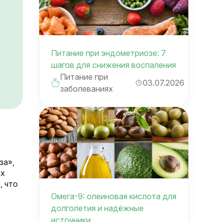
Питание при эндометриозе: 7
шагов для снижения воспаления
Питание при
03.07.2026
заболеваниях
ы
за»,
их
, что
Омега-9: олеиновая кислота для
долголетия и надёжные
источники