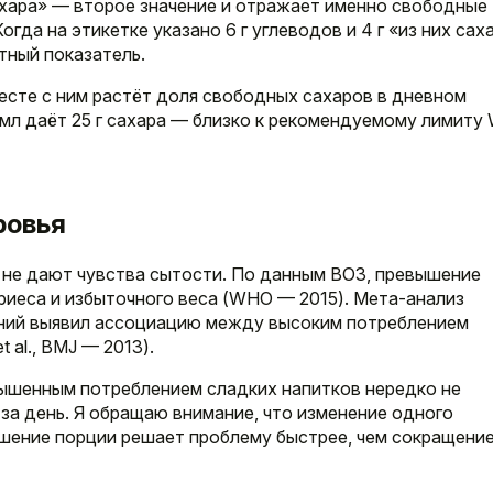
ахара» — второе значение и отражает именно свободные
гда на этикетке указано 6 г углеводов и 4 г «из них сах
тный показатель.
есте с ним растёт доля свободных сахаров в дневном
00 мл даёт 25 г сахара — близко к рекомендуемому лимит
ровья
 не дают чувства сытости. По данным ВОЗ, превышение
иеса и избыточного веса (WHO — 2015). Мета-анализ
ний выявил ассоциацию между высоким потреблением
 al., BMJ — 2013).
вышенным потреблением сладких напитков нередко не
за день. Я обращаю внимание, что изменение одного
ьшение порции решает проблему быстрее, чем сокращени