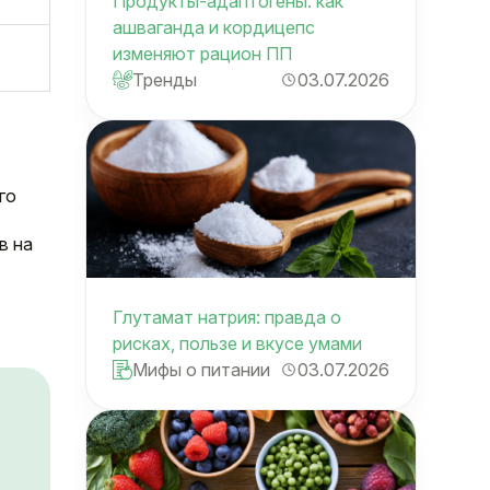
Продукты-адаптогены: как
ашваганда и кордицепс
изменяют рацион ПП
Тренды
03.07.2026
го
в на
Глутамат натрия: правда о
рисках, пользе и вкусе умами
Мифы о питании
03.07.2026