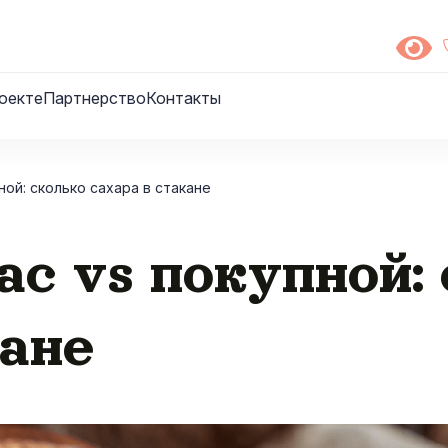
оекте
Партнерство
Контакты
ой: сколько сахара в стакане
с vs покупной:
кане