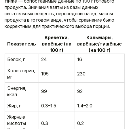
Ниже — сопоставимые данные по 100 г готового
продукта. Значения взяты из базы данных
питательных веществ, переведены на ед. массы
продукта в готовом виде, чтобы сравнение было
корректным для практического выбора порции.
Креветки,
Кальмары,
Показатель
варёные (на
варёные/тушёные
100 г)
(на 100 г)
Белок, г
24
16
Холестерин,
195
230
мг
Энергия,
99
92
ккал
Жир, г
0.3–1.5
1.4–2.0
Жирные
кислоты
0.3
0.2