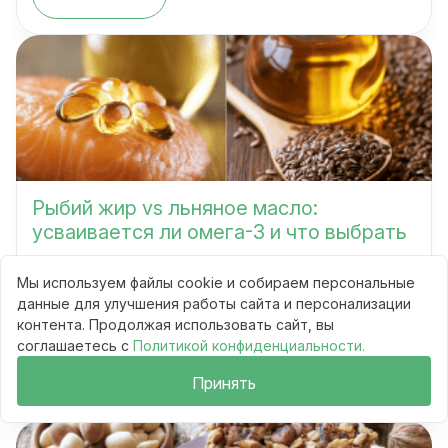
Рыбий жир vs льняное масло:
усваивается ли омега-3 и что выбрать
Мы используем файлы cookie и собираем персональные
данные для улучшения работы сайта и персонализации
Сравнения
контента. Продолжая использовать сайт, вы
10 мин
69
соглашаетесь с
Политикой конфиденциальности.
Читать
Принять