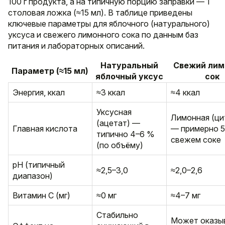
100 г продукта, а на типичную порцию заправки — 1
столовая ложка (≈15 мл). В таблице приведены
ключевые параметры для яблочного (натурального)
уксуса и свежего лимонного сока по данным баз
питания и лабораторных описаний.
Натуральный
Свежий ли
Параметр (≈15 мл)
яблочный уксус
сок
Энергия, ккал
≈3 ккал
≈4 ккал
Уксусная
Лимонная (ци
(ацетат) —
Главная кислота
— примерно 5
типично 4–6 %
свежем соке
(по объёму)
pH (типичный
≈2,5–3,0
≈2,0–2,6
диапазон)
Витамин C (мг)
≈0 мг
≈4–7 мг
Стабильно
Может оказы