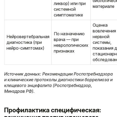
биологичес
ликвор) или при
материале
системной
симптоматике
Оценка
вовлечения
По назначению
Нейровертебральная
нервной
врача — при
диагностика (при
системы,
неврологических
нейро-симптомах)
показания 
признаках
стационарн
обследован
Источник данных: Рекомендации Роспотребнадзора
и клинические протоколы диагностики боррелиоза и
клещевого энцефалита (Роспотребнадзор,
Минздрав РФ).
Профилактика специфическая: