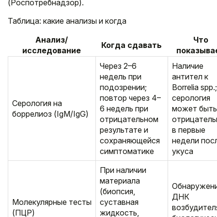
(Роспотребнадзор).
Таблица: какие анализы и когда
Анализ/
Что
Когда сдавать
исследование
показыва
Через 2–6
Наличие
недель при
антител к
подозрении;
Borrelia spp.;
повтор через 4–
серология
Серология на
6 недель при
может быть
боррелиоз (IgM/IgG)
отрицательном
отрицатель
результате и
в первые
сохраняющейся
недели пос
симптоматике
укуса
При наличии
материала
Обнаружен
(биопсия,
ДНК
Молекулярные тесты
суставная
возбудител
(ПЦР)
жидкость,