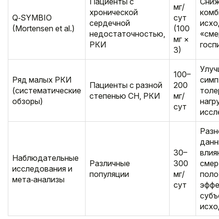
Пациенты с
Сниж
мг/
хронической
комб
Q‑SYMBIO
сут
сердечной
исхо
(Mortensen et al.)
(100
недостаточностью,
«сме
мг ×
РКИ
госп
3)
Улуч
100–
Ряд малых РКИ
симп
Пациенты с разной
200
(систематические
толе
степенью СН, РКИ
мг/
обзоры)
нагр
сут
иссл
Разн
данн
30–
влия
Наблюдательные
Различные
300
смер
исследования и
популяции
мг/
поло
мета‑анализы
сут
эффе
субъ
исх