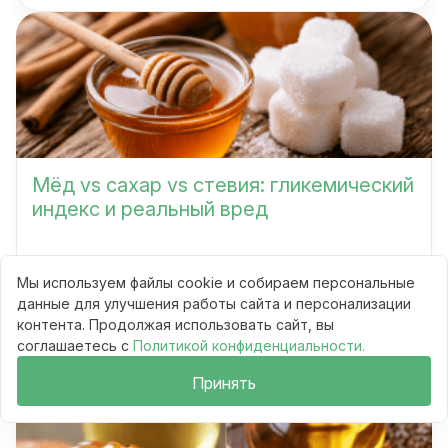
Мёд vs сахар vs стевия: гликемический
индекс и реальный вред
Мы используем файлы cookie и собираем персональные
Сравнения
данные для улучшения работы сайта и персонализации
10 мин
60
контента. Продолжая использовать сайт, вы
соглашаетесь с
Политикой конфиденциальности.
Читать
Принять