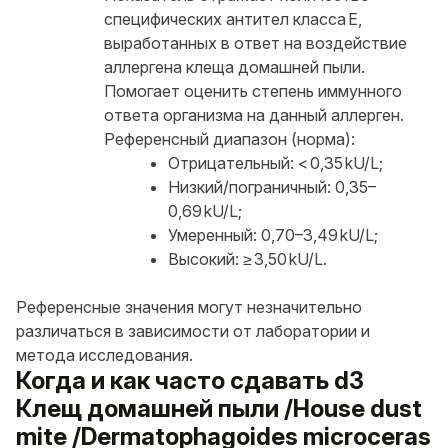
специфических антител класса E,
выработанных в ответ на воздействие
аллергена клеща домашней пыли.
Помогает оценить степень иммунного
ответа организма на данный аллерген.
Референсный диапазон (норма):
Отрицательный: < 0,35 kU/L;
Низкий/пограничный: 0,35–
0,69 kU/L;
Умеренный: 0,70–3,49 kU/L;
Высокий: ≥ 3,50 kU/L.
Референсные значения могут незначительно
различаться в зависимости от лаборатории и
метода исследования.
Когда и как часто сдавать d3
Клещ домашней пыли /House dust
mite /Dermatophagoides microceras