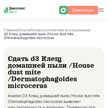
Skip
Записаться
to
content
Главная
/
Услуги
/
Аллергологические исследования
/
d3 Клещ домашней пыли /House dust mite
/Dermatophagoides microceras
Сдать d3 Клещ
домашней пыли /House
dust mite
/Dermatophagoides
microceras
Анализ D3 Клещ домашней пыли /House dust mite
/Dermatophagoides microceras выявляет
чувствительность к аллергену. Преимущества: