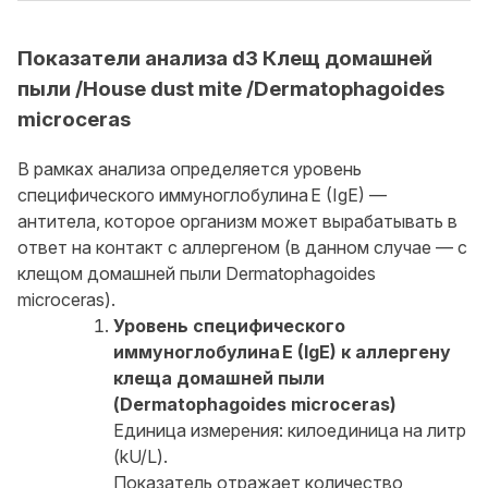
Показатели анализа d3 Клещ домашней
пыли /House dust mite /Dermatophagoides
microceras
В рамках анализа определяется уровень
специфического иммуноглобулина E (IgE) —
антитела, которое организм может вырабатывать в
ответ на контакт с аллергеном (в данном случае — с
клещом домашней пыли Dermatophagoides
microceras).
Уровень специфического
иммуноглобулина E (IgE) к аллергену
клеща домашней пыли
(Dermatophagoides microceras)
Единица измерения: килоединица на литр
(kU/L).
Показатель отражает количество