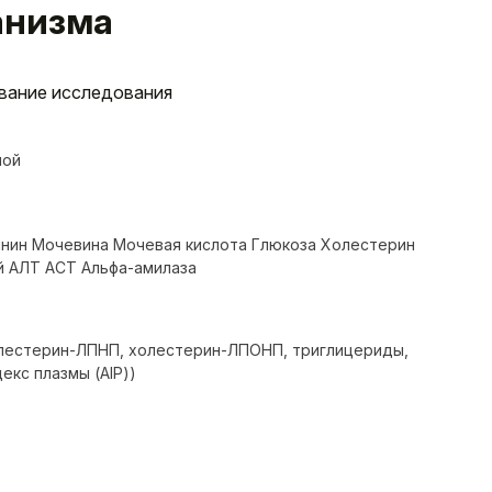
анизма
вание исследования
лой
инин Мочевина Мочевая кислота Глюкоза Холестерин
ой АЛТ АСТ Альфа-амилаза
олестерин-ЛПНП, холестерин-ЛПОНП, триглицериды,
екс плазмы (AIP))