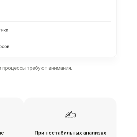
гика
рсов
ие процессы требуют внимания.
✍
не
При нестабильных анализах