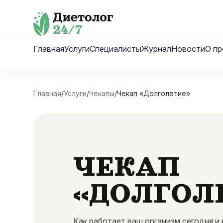
Skip
to
content
Главная
Услуги
Специалисты
Журнал
Новости
О пр
Главная
/
Услуги
/
Чекапы
/
Чекап «Долголетие»
ЧЕКАП
«ДОЛГОЛ
Как работает ваш организм сегодня и