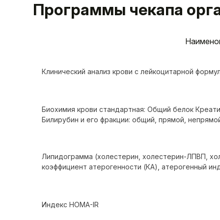
Программы чекапа орг
Наимено
Клинический анализ крови с лейкоцитарной форму
Биохимия крови стандартная: Общий белок Креат
Билирубин и его фракции: общий, прямой, непрям
Липидограмма (холестерин, холестерин-ЛПВП, х
коэффициент атерогенности (КА), атерогенный инд
Индекс HOMA-IR