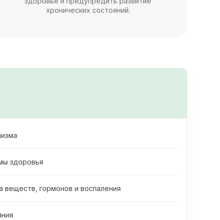
здоровье и предупредить развитие
хронических состояний.
низма
мы здоровья
а веществ, гормонов и воспаления
яния