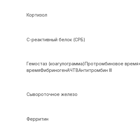
Кортизол
С-реактивный белок (СРБ)
Гемостаз (коагулограмма)Протромбиновое врем
времяФибриногенАЧТВАнтитромбин III
Сывороточное железо
Ферритин