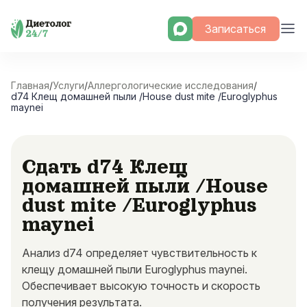
Skip
Записаться
to
content
Главная
/
Услуги
/
Аллергологические исследования
/
d74 Клещ домашней пыли /House dust mite /Euroglyphus
maynei
Сдать d74 Клещ
домашней пыли /House
dust mite /Euroglyphus
maynei
Анализ d74 определяет чувствительность к
клещу домашней пыли Euroglyphus maynei.
Обеспечивает высокую точность и скорость
получения результата.