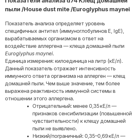
Показатели анализа d74 Клещ домашней
пыли /House dust mite /Euroglyphus maynei
Показатель анализа определяет уровень
специфичных антител (иммуноглобулинов E, IgE),
вырабатываемых организмом в ответ на
воздействие аллергена — клеща домашней пыли
Euroglyphus maynei
.
Единица измерения: килоединица на литр (кЕ/л).
Данный показатель отражает интенсивность
иммунного ответа организма на аллерген — клещ
домашней пыли. Чем выше значение, тем более
выражена реактивность иммунной системы в
отношении этого аллергена.
Отрицательный: менее 0,35 кЕ/л —
признаков сенсибилизации (повышенной
чувствительности) к клещу домашней
пыли не выявлено.
Низкий/пограничный: 0,35–0,69 кЕ/л —