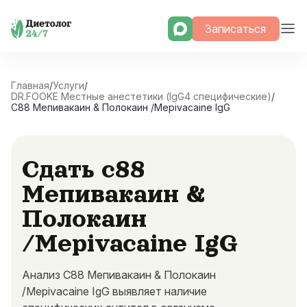
Skip
Записаться
to
content
Главная
/
Услуги
/
DR.FOOKE Местные анестетики (IgG4 специфические)
/
C88 Мепивакаин & Полокаин /Mepivacaine IgG
Сдать c88
Мепивакаин &
Полокаин
/Mepivacaine IgG
Анализ C88 Мепивакаин & Полокаин
/Mepivacaine IgG выявляет наличие