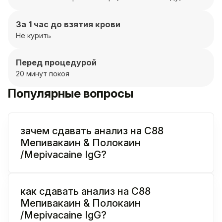
За 1 час до взятия крови
Не курить
Перед процедурой
20 минут покоя
Популярные вопросы
зачем сдавать анализ на C88
Мепивакаин & Полокаин
/Mepivacaine IgG?
как сдавать анализ на C88
Мепивакаин & Полокаин
/Mepivacaine IgG?