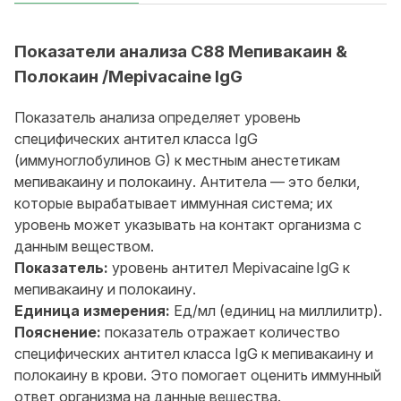
Показатели анализа C88 Мепивакаин &
Полокаин /Mepivacaine IgG
Показатель анализа определяет уровень
специфических антител класса IgG
(иммуноглобулинов G) к местным анестетикам
мепивакаину и полокаину. Антитела — это белки,
которые вырабатывает иммунная система; их
уровень может указывать на контакт организма с
данным веществом.
Показатель:
уровень антител Mepivacaine IgG к
мепивакаину и полокаину.
Единица измерения:
Ед/мл (единиц на миллилитр).
Пояснение:
показатель отражает количество
специфических антител класса IgG к мепивакаину и
полокаину в крови. Это помогает оценить иммунный
ответ организма на данные вещества.