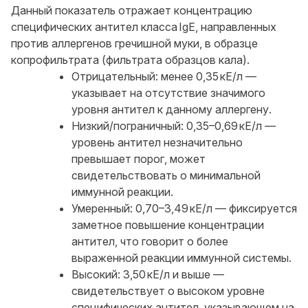
Данный показатель отражает концентрацию
специфических антител класса IgE, направленных
против аллергенов гречишной муки, в образце
копрофильтрата (фильтрата образцов кала).
Отрицательный: менее 0,35 кЕ/л —
указывает на отсутствие значимого
уровня антител к данному аллергену.
Низкий/пограничный: 0,35–0,69 кЕ/л —
уровень антител незначительно
превышает порог, может
свидетельствовать о минимальной
иммунной реакции.
Умеренный: 0,70–3,49 кЕ/л — фиксируется
заметное повышение концентрации
антител, что говорит о более
выраженной реакции иммунной системы.
Высокий: 3,50 кЕ/л и выше —
свидетельствует о высоком уровне
специфических антител, указывающем на