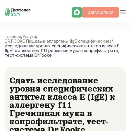
Skip
Записаться
to
content
Главная
/
Услуги
/
DR.FOOKE Пищевые аллергены (IgE специфические)
/
Исследование уровня специфических антител класса E
(IgE) к аллергену f11 Гречишная мука в копрофильтрате,
тест-система Dr.Fooke
Сдать исследование
уровня специфических
антител класса E (IgE) к
аллергену f11
Гречишная мука в
копрофильтрате, тест-
система Dr.Fooke