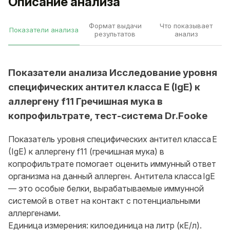
Описание анализа
Формат выдачи
Что показывает
Показатели анализа
результатов
анализ
Показатели анализа Исследование уровня
специфических антител класса E (IgE) к
аллергену f11 Гречишная мука в
копрофильтрате, тест-система Dr.Fooke
Показатель уровня специфических антител класса E
(IgE) к аллергену f11 (гречишная мука) в
копрофильтрате помогает оценить иммунный ответ
организма на данный аллерген. Антитела класса IgE
— это особые белки, вырабатываемые иммунной
системой в ответ на контакт с потенциальными
аллергенами.
Единица измерения: килоединица на литр (кЕ/л).