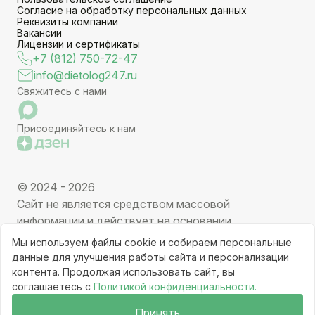
Согласие на обработку персональных данных
Реквизиты компании
Вакансии
Лицензии и сертификаты
+7 (812) 750-72-47
info@dietolog247.ru
Свяжитесь с нами
Присоединяйтесь к нам
© 2024 - 2026
Сайт не является средством массовой
информации и действует на основании
партнерских услуг. Отправляя заявку вы даете
Мы используем файлы cookie и собираем персональные
свое согласие на обработку персональных данных.
данные для улучшения работы сайта и персонализации
Частичное или полное копирование информации с
контента. Продолжая использовать сайт, вы
соглашаетесь с
Политикой конфиденциальности.
ресурса, клонирование графических элементов
запрещено без письменного разрешения
Принять