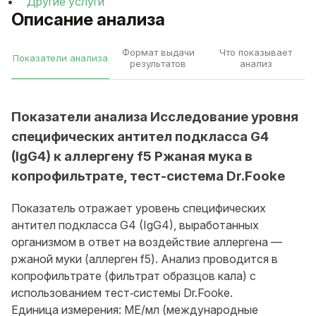
Другие услуги
Описание анализа
Формат выдачи
Что показывает
Показатели анализа
результатов
анализ
Показатели анализа Исследование уровня
специфических антител подкласса G4
(IgG4) к аллергену f5 Ржаная мука в
копрофильтрате, тест-система Dr.Fooke
Показатель отражает уровень специфических
антител подкласса G4 (IgG4), выработанных
организмом в ответ на воздействие аллергена —
ржаной муки (аллерген f5). Анализ проводится в
копрофильтрате (фильтрат образцов кала) с
использованием тест‑системы Dr.Fooke.
Единица измерения: МЕ/мл (международные