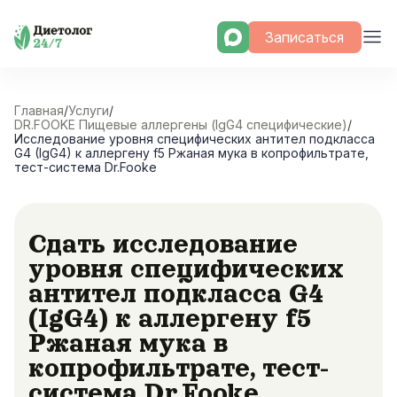
Skip
Записаться
to
content
Главная
/
Услуги
/
DR.FOOKE Пищевые аллергены (IgG4 специфические)
/
Исследование уровня специфических антител подкласса
G4 (IgG4) к аллергену f5 Ржаная мука в копрофильтрате,
тест-система Dr.Fooke
Сдать исследование
уровня специфических
антител подкласса G4
(IgG4) к аллергену f5
Ржаная мука в
копрофильтрате, тест-
система Dr.Fooke