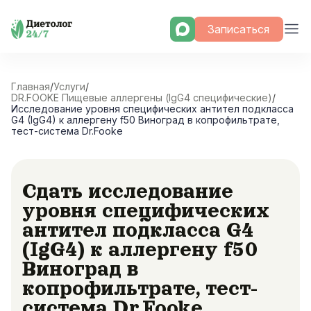
Skip
Записаться
to
content
Главная
/
Услуги
/
DR.FOOKE Пищевые аллергены (IgG4 специфические)
/
Исследование уровня специфических антител подкласса
G4 (IgG4) к аллергену f50 Виноград в копрофильтрате,
тест-система Dr.Fooke
Сдать исследование
уровня специфических
антител подкласса G4
(IgG4) к аллергену f50
Виноград в
копрофильтрате, тест-
система Dr.Fooke