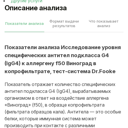
Другие услуги
Описание анализа
Формат выдачи
Что показывает
Показатели анализа
результатов
анализ
Показатели анализа Исследование уровня
специфических антител подкласса G4
(IgG4) к аллергену f50 Виноград в
копрофильтрате, тест-система Dr.Fooke
Показатель отражает количество специфических
антител подкласса G4 (IgG4), вырабатываемых
организмом в ответ на воздействие аллергена
«Виноград» (f50), в образце копрофильтрата
(фильтрата образцов кала). Антитела — это особые
белки, которые иммунная система может
производить при контакте с различными