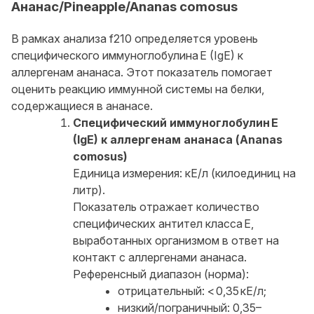
Ананас/Pineapple/Ananas comosus
В рамках анализа f210 определяется уровень
специфического иммуноглобулина E (IgE) к
аллергенам ананаса. Этот показатель помогает
оценить реакцию иммунной системы на белки,
содержащиеся в ананасе.
Специфический иммуноглобулин E
(IgE) к аллергенам ананаса (Ananas
comosus)
Единица измерения: кЕ/л (килоединиц на
литр).
Показатель отражает количество
специфических антител класса E,
выработанных организмом в ответ на
контакт с аллергенами ананаса.
Референсный диапазон (норма):
отрицательный: < 0,35 кЕ/л;
низкий/пограничный: 0,35–