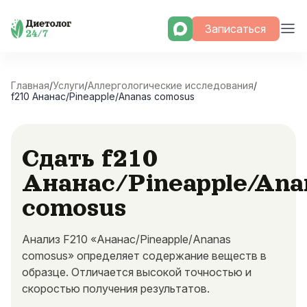
Skip
Записаться
to
content
Главная
/
Услуги
/
Аллергологические исследования
/
f210 Ананас/Pineapple/Ananas comosus
Сдать f210
Ананас/Pineapple/Ana
comosus
Анализ F210 «Ананас/Pineapple/Ananas
comosus» определяет содержание веществ в
образце. Отличается высокой точностью и
скоростью получения результатов.