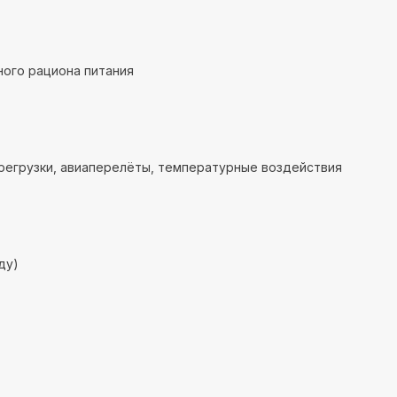
ого рациона питания
регрузки, авиаперелёты, температурные воздействия
ду)