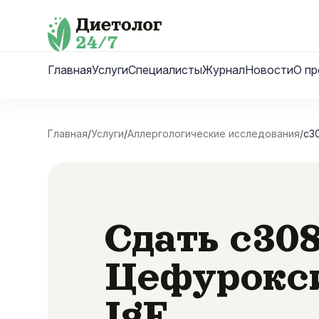
Skip
to
content
Главная
Услуги
Специалисты
Журнал
Новости
О пр
Главная
/
Услуги
/
Аллергологические исследования
/
c3
Сдать c30
Цефурокс
IgE