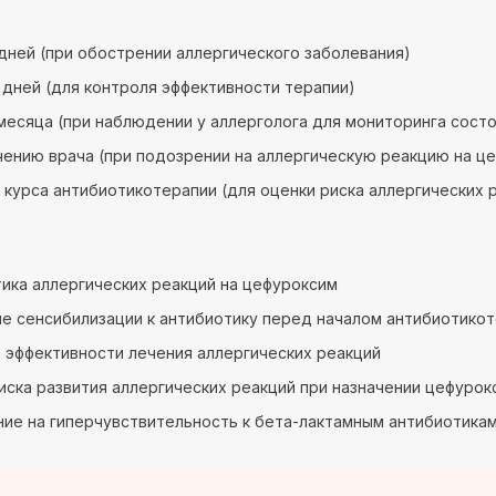
7 дней (при обострении аллергического заболевания)
14 дней (для контроля эффективности терапии)
3 месяца (при наблюдении у аллерголога для мониторинга сост
чению врача (при подозрении на аллергическую реакцию на ц
 курса антибиотикотерапии (для оценки риска аллергических 
ика аллергических реакций на цефуроксим
е сенсибилизации к антибиотику перед началом антибиотико
 эффективности лечения аллергических реакций
иска развития аллергических реакций при назначении цефурок
ие на гиперчувствительность к бета-лактамным антибиотика