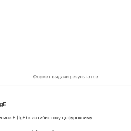
Формат выдачи результатов
IgE
ина Е (IgE) к антибиотику цефуроксиму.