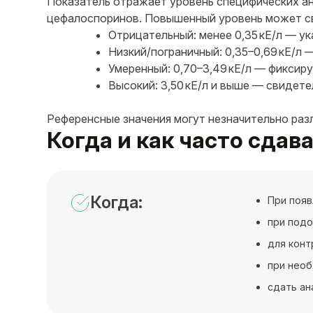
Показатель отражает уровень специфических ан
цефалоспоринов. Повышенный уровень может св
Отрицательный: менее 0,35 кЕ/л — ук
Низкий/пограничный: 0,35–0,69 кЕ/л
Умеренный: 0,70–3,49 кЕ/л — фиксир
Высокий: 3,50 кЕ/л и выше — свидет
Референсные значения могут незначительно раз
Когда и как часто сдав
Когда:
При появ
при подо
для конт
при необ
сдать ан