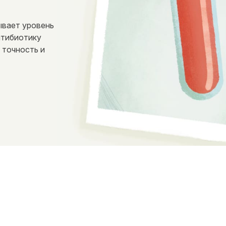
ывает уровень
нтибиотику
 точность и