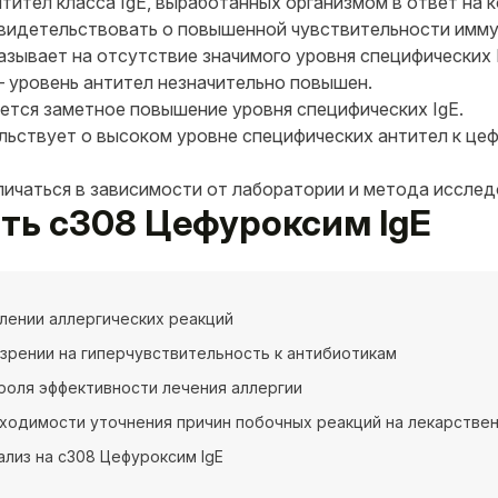
тител класса IgE, выработанных организмом в ответ на
идетельствовать о повышенной чувствительности имму
азывает на отсутствие значимого уровня специфических 
 — уровень антител незначительно повышен.
уется заметное повышение уровня специфических IgE.
ельствует о высоком уровне специфических антител к це
личаться в зависимости от лаборатории и метода исслед
ать c308 Цефуроксим IgE
лении аллергических реакций
зрении на гиперчувствительность к антибиотикам
роля эффективности лечения аллергии
ходимости уточнения причин побочных реакций на лекарстве
ализ на c308 Цефуроксим IgE