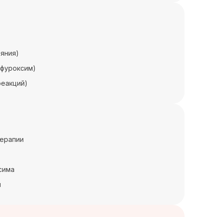
ояния)
ефуроксим)
реакций)
терапии
сима
м