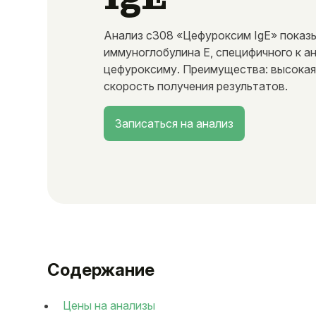
Анализ c308 «Цефуроксим IgE» показ
иммуноглобулина E, специфичного к а
цефуроксиму. Преимущества: высокая
скорость получения результатов.
Записаться на анализ
Содержание
Цены на анализы