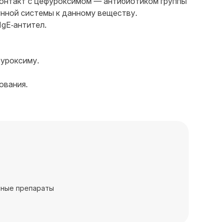
 контакт с цефуроксимом — антибиотиком группы
нной системы к данному веществу.
IgE‑антител.
фуроксиму.
ования.
нные препараты