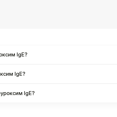
оксим IgE?
оксим IgE?
фуроксим IgE?