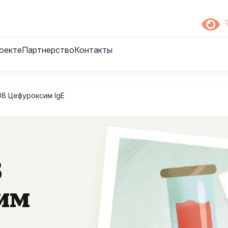
оекте
Партнерство
Контакты
08 Цефуроксим IgE
8
им