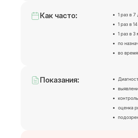
Как часто:
1 раз в 
1 раз в 
1 раз в 
по назна
во время
Показания:
Диагност
выявлени
контроль
оценка р
подозрен