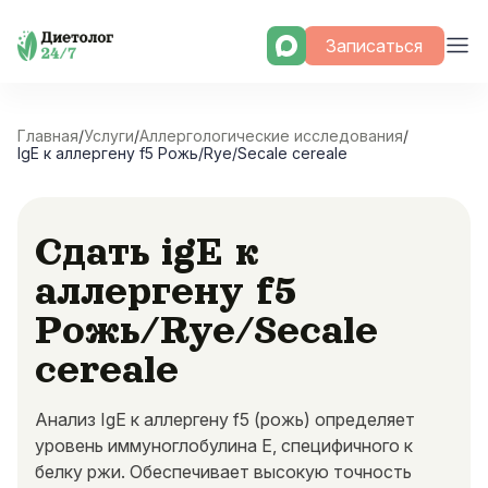
Skip
Записаться
to
content
Главная
/
Услуги
/
Аллергологические исследования
/
IgE к аллергену f5 Рожь/Rye/Secale cereale
Сдать igE к
аллергену f5
Рожь/Rye/Secale
cereale
Анализ IgE к аллергену f5 (рожь) определяет
уровень иммуноглобулина E, специфичного к
белку ржи. Обеспечивает высокую точность