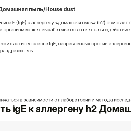
 Домашняя пыль/House dust
лина E (IgE) к аллергену «домашняя пыль» (h2) помогае
ые организм может вырабатывать в ответ на воздействие
ских антител класса IgE, направленных против аллерген
 раздражитель.
личаться в зависимости от лаборатории и метода исслед
ать igE к аллергену h2 Дома