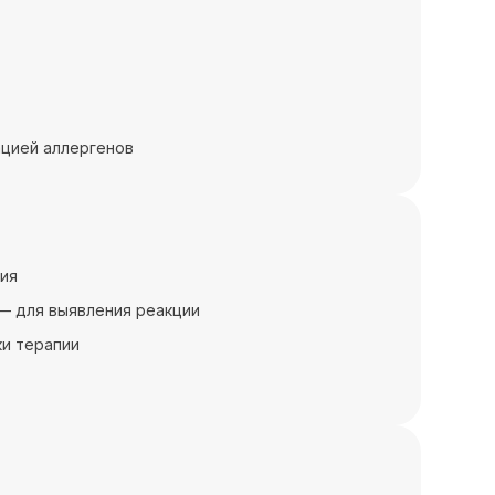
ацией аллергенов
ния
 — для выявления реакции
ки терапии