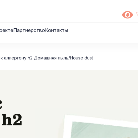
оекте
Партнерство
Контакты
E к аллергену h2 Домашняя пыль/House dust
к
 h2