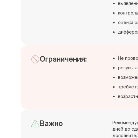
выявлени
контроль
оценка р
дифферен
Ограничения:
Не прово
результа
возможен
требуетс
возрастн
Важно
Рекомендуе
дней до сда
дополнител