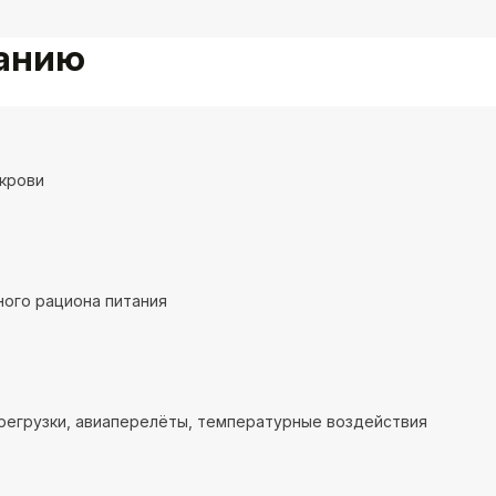
ванию
крови
ого рациона питания
регрузки, авиаперелёты, температурные воздействия