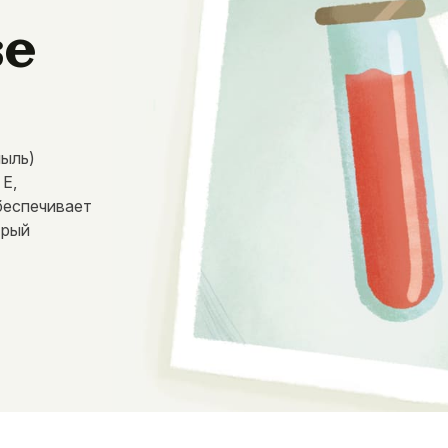
se
пыль)
 E,
беспечивает
трый