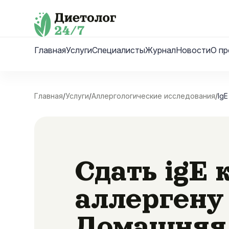
Skip
to
content
Главная
Услуги
Специалисты
Журнал
Новости
О пр
Главная
/
Услуги
/
Аллергологические исследования
/
Ig
Сдать igE 
аллергену
Домашняя