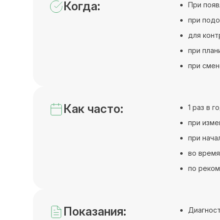
Когда:
При появ
при под
для конт
при план
при смен
Как часто:
1 раз в 
при изме
при нача
во время
по реком
Показания:
Диагност