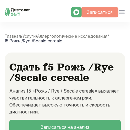
Skip
Записаться
to
content
Главная
/
Услуги
/
Аллергологические исследования
/
f5 Рожь /Rye /Secale cereale
Сдать f5 Рожь /Rye
/Secale cereale
Анализ f5 «Рожь / Rye / Secale cereale» выявляет
чувствительность к аллергенам ржи.
Обеспечивает высокую точность и скорость
диагностики.
Записаться на анализ