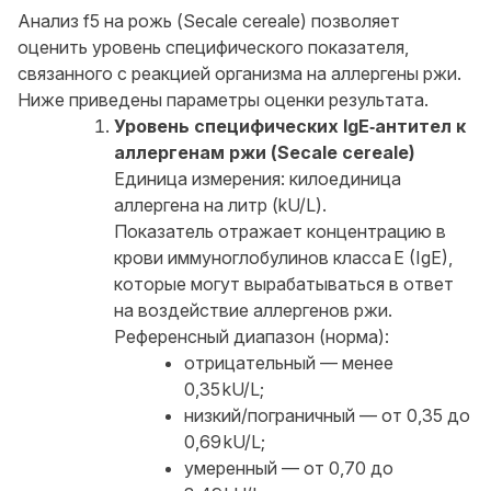
Анализ f5 на рожь (Secale cereale) позволяет
оценить уровень специфического показателя,
связанного с реакцией организма на аллергены ржи.
Ниже приведены параметры оценки результата.
Уровень специфических IgE‑антител к
аллергенам ржи (Secale cereale)
Единица измерения: килоединица
аллергена на литр (kU/L).
Показатель отражает концентрацию в
крови иммуноглобулинов класса E (IgE),
которые могут вырабатываться в ответ
на воздействие аллергенов ржи.
Референсный диапазон (норма):
отрицательный — менее
0,35 kU/L;
низкий/пограничный — от 0,35 до
0,69 kU/L;
умеренный — от 0,70 до