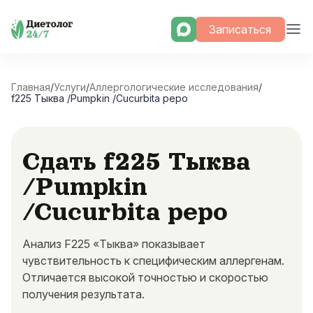
Skip
Записаться
to
content
Главная
/
Услуги
/
Аллергологические исследования
/
f225 Тыква /Pumpkin /Cucurbita pepo
Сдать f225 Тыква
/Pumpkin
/Cucurbita pepo
Анализ F225 «Тыква» показывает
чувствительность к специфическим аллергенам.
Отличается высокой точностью и скоростью
получения результата.