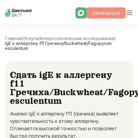
Skip
Записаться
to
content
Главная
/
Услуги
/
Аллергологические исследования
/
IgE к аллергену f11 Гречиха/Buckwheat/Fagopyrum
esculentum
Сдать igE к аллергену
f11
Гречиха/Buckwheat/Fagop
esculentum
Анализ IgE к аллергену f11 (гречиха) выявляет
чувствительность к этому аллергену.
Отличается высокой точностью и позволяет
быстро получить результат.