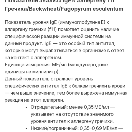
Показатели анализа IgE к аллергену f11
Гречиха/Buckwheat/Fagopyrum esculentum
Показатель уровня IgE (иммуноглобулина E) к
аллергену гречихи (f11) помогает оценить наличие
специфической реакции иммунной системы на
данный продукт. IgE — это особый тип антител,
которые могут вырабатываться в организме в ответ
на контакт с аллергеном.
Единица измерения: МЕ/мл (международные
единицы на миллилитр).
Данный показатель отражает уровень
специфических антител IgE к белкам гречихи в крови
— чем выше значение, тем более выражена иммунная
реакция на этот аллерген.
Отрицательный: менее 0,35 МЕ/мл —
указывает на отсутствие значимого
уровня антител к аллергену гречихи.
Низкий/пограничный: 0,35–0,69 МЕ/мл —