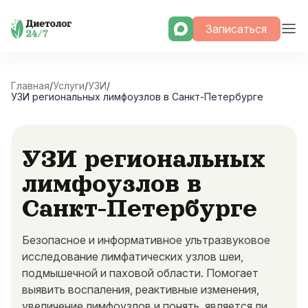
Skip
Записаться
to
content
Главная
/
Услуги
/
УЗИ
/
УЗИ региональных лимфоузлов в Санкт-Петербурге
УЗИ региональных
лимфоузлов в
Санкт-Петербурге
Безопасное и информативное ультразвуковое
исследование лимфатических узлов шеи,
подмышечной и паховой области. Помогает
выявить воспаления, реактивные изменения,
увеличение лимфоузлов и понять, является ли