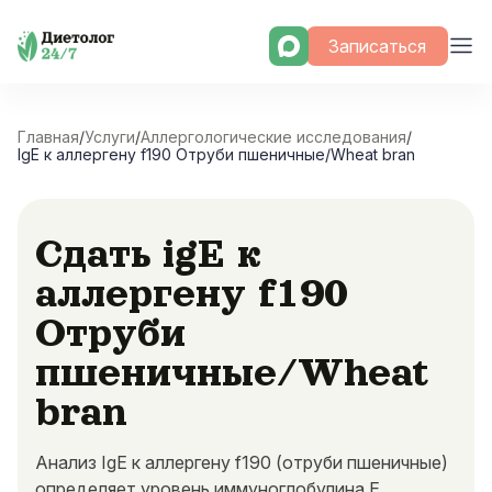
Skip
Записаться
to
content
Главная
/
Услуги
/
Аллергологические исследования
/
IgE к аллергену f190 Отруби пшеничные/Wheat bran
Сдать igE к
аллергену f190
Отруби
пшеничные/Wheat
bran
Анализ IgE к аллергену f190 (отруби пшеничные)
определяет уровень иммуноглобулина E,