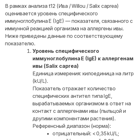
В рамках анализа t12 (Ива / Willou / Salix caprea)
оценивается уровень специфического
иммуноглобулина E (IgE) — показателя, связанного с
иммунной реакцией организма на аллергены ивы.
Ниже приведены данные по соответствующему
показателю.
Уровень специфического
иммуноглобулина E (IgE) к аллергенам
ивы (Salix caprea)
Единица измерения: килоединица на литр
(kU/L).
Показатель отражает количество
специфических антител типа IgE,
вырабатываемых организмом в ответ на
контакт с аллергенами ивы (пыльцой и
другими компонентами растения).
Референсный диапазон (норма):
отрицательный: < 0,35 kU/L;