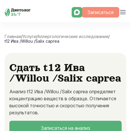
Skip
Записаться
to
content
Главная
/
Услуги
/
Аллергологические исследования
/
t12 Ива /Willou /Salix caprea
Сдать t12 Ива
/Willou /Salix caprea
Анализ t12 Ива /Willou /Salix caprea определяет
концентрацию веществ в образце. Отличается
высокой точностью и скоростью получения
результатов.
Записаться на анализ