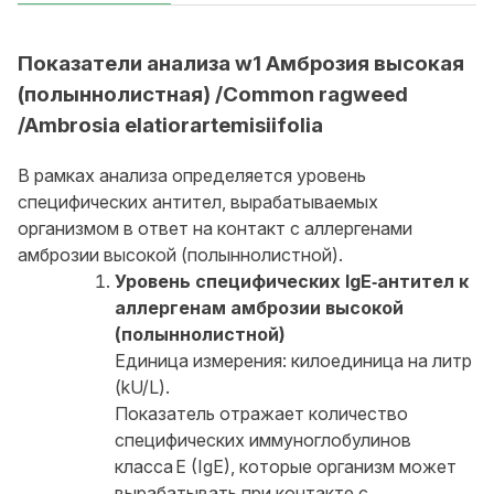
Показатели анализа w1 Амброзия высокая
(полыннолистная) /Common ragweed
/Ambrosia elatiorartemisiifolia
В рамках анализа определяется уровень
специфических антител, вырабатываемых
организмом в ответ на контакт с аллергенами
амброзии высокой (полыннолистной).
Уровень специфических IgE‑антител к
аллергенам амброзии высокой
(полыннолистной)
Единица измерения: килоединица на литр
(kU/L).
Показатель отражает количество
специфических иммуноглобулинов
класса E (IgE), которые организм может
вырабатывать при контакте с