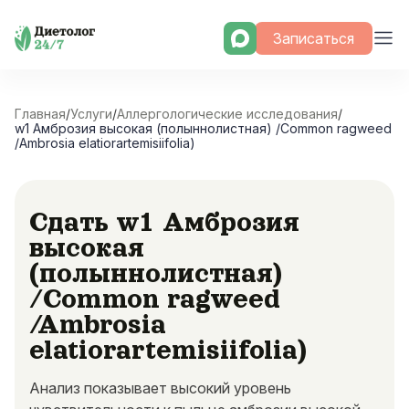
Skip
Записаться
to
content
Главная
/
Услуги
/
Аллергологические исследования
/
w1 Амброзия высокая (полыннолистная) /Common ragweed
/Ambrosia elatiorartemisiifolia)
Сдать w1 Амброзия
высокая
(полыннолистная)
/Common ragweed
/Ambrosia
elatiorartemisiifolia)
Анализ показывает высокий уровень