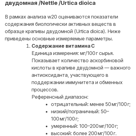
двудомная /Nettle /Urtica dioica
В рамках анализа w20 оцениваются показатели
содержания биологически активных веществ в
образце крапивы двудомной (Urtica dioica). Ниже
приведены основные измеряемые параметры.
Содержание витамина C
Единица измерения: мг/100 г сырья.
Показывает количество аскорбиновой
кислоты в крапиве двудомной — важного
антиоксиданта, участвующего в
поддержании иммунитета и обменных
процессов.
Референсный диапазон:
отрицательный: менее 50 мг/100 г;
низкий/пограничный: 50–
100 мг/100 г;
умеренный: 100–200 мг/100 г;
высокий: более 200 мг/100 г.