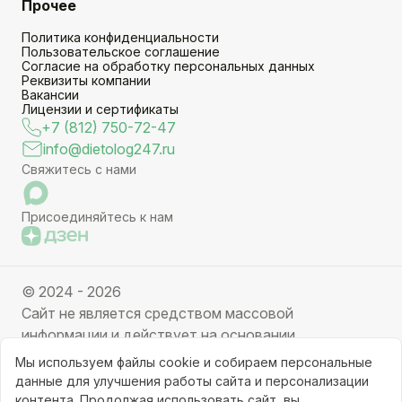
Прочее
Политика конфиденциальности
Пользовательское соглашение
Согласие на обработку персональных данных
Реквизиты компании
Вакансии
Лицензии и сертификаты
+7 (812) 750-72-47
info@dietolog247.ru
Свяжитесь с нами
Присоединяйтесь к нам
© 2024 - 2026
Сайт не является средством массовой
информации и действует на основании
партнерских услуг. Отправляя заявку вы даете
Мы используем файлы cookie и собираем персональные
свое согласие на обработку персональных данных.
данные для улучшения работы сайта и персонализации
Частичное или полное копирование информации с
контента. Продолжая использовать сайт, вы