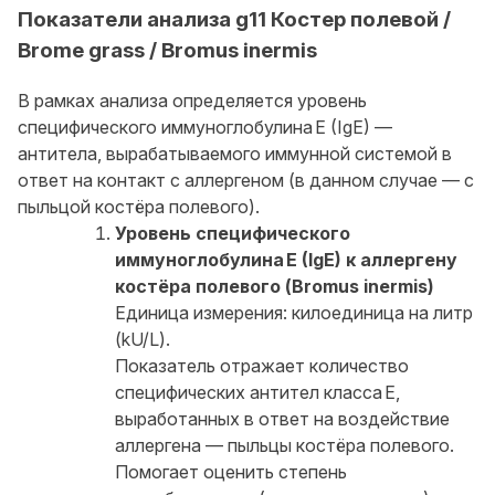
Показатели анализа g11 Костер полевой /
Brome grass / Bromus inermis
В рамках анализа определяется уровень
специфического иммуноглобулина E (IgE) —
антитела, вырабатываемого иммунной системой в
ответ на контакт с аллергеном (в данном случае — с
пыльцой костёра полевого).
Уровень специфического
иммуноглобулина E (IgE) к аллергену
костёра полевого (Bromus inermis)
Единица измерения: килоединица на литр
(kU/L).
Показатель отражает количество
специфических антител класса E,
выработанных в ответ на воздействие
аллергена — пыльцы костёра полевого.
Помогает оценить степень