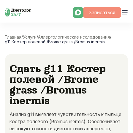
Skip
Записаться
to
content
Главная
/
Услуги
/
Аллергологические исследования
/
g11 Костер полевой /Brome grass /Bromus inermis
Сдать g11 Костер
полевой /Brome
grass /Bromus
inermis
Анализ g11 выявляет чувствительность к пыльце
костра полевого (Bromus inermis). Обеспечивает
высокую точность диагностики аллергенов,