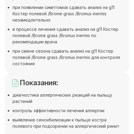
при появлении симптомов сдавать анализ на g11
Костер полевой /Brome grass /Bromus inermis
незамедлительно
в процессе лечения сдавать анализ на g11 Костер
полевой /Brome grass /Bromus inermis по
рекомендации врача
при смене сезона сдавать анализ на g11 Костер
полевой /Brome grass /Bromus inermis для контроля
состояния
Показания:
диагностика аллергических реакций на пыльцу
растений
контроль эффективности лечения аллергии
выявление сенсибилизации к пыльце костра
полевого при подозрении на аллергический ринит