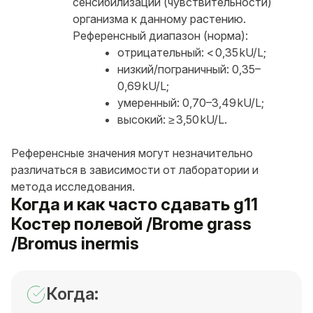
сенсибилизации (чувствительности)
организма к данному растению.
Референсный диапазон (норма):
отрицательный: < 0,35 kU/L;
низкий/пограничный: 0,35–
0,69 kU/L;
умеренный: 0,70–3,49 kU/L;
высокий: ≥ 3,50 kU/L.
Референсные значения могут незначительно
различаться в зависимости от лаборатории и
метода исследования.
Когда и как часто сдавать g11
Костер полевой /Brome grass
/Bromus inermis
Когда: