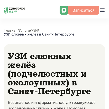
Skip
Записаться
to
content
Главная
/
Услуги
/
УЗИ
/
УЗИ слюнных желёз в Санкт-Петербурге
УЗИ слюнных
желёз
(подчелюстных и
околоушных) в
Санкт-Петербурге
Безопасное и информативное ультразвуковое
исследование слюнных желёз. Помогает