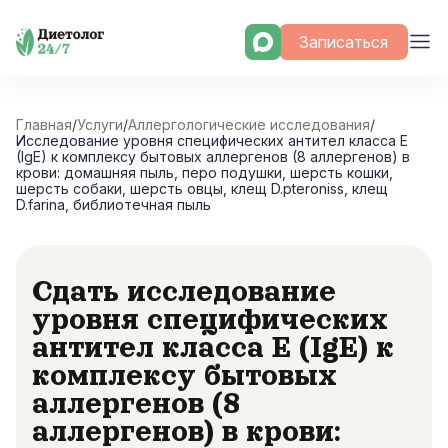
Skip
Записаться
to
content
Главная
/
Услуги
/
Аллергологические исследования
/
Исследование уровня специфических антител класса E
(IgE) к комплексу бытовых аллергенов (8 аллергенов) в
крови: домашняя пыль, перо подушки, шерсть кошки,
шерсть собаки, шерсть овцы, клещ D.pteroniss, клещ
D.farina, библиотечная пыль
Сдать исследование
уровня специфических
антител класса E (IgE) к
комплексу бытовых
аллергенов (8
аллергенов) в крови: