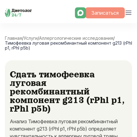
Skip
Записаться
to
content
Главная
/
Услуги
/
Аллергологические исследования
/
Тимофеевка луговая рекомбинантный компонент g213 (rPhl
p1, rPhl p5b)
Сдать тимофеевка
луговая
рекомбинантный
компонент g213 (rPhl p1,
rPhl p5b)
Анализ Тимофеевка луговая рекомбинантный
компонент g213 (rPhl p1, rPhl p5b) определяет
чувствительность к аллергену луговой травы.