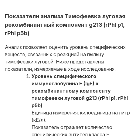
Показатели анализа Тимофеевка луговая
рекомбинантный компонент g213 (rPhl p1,
rPhl p5b)
Анализ позволяет оценить уровень специфических
веществ, связанных с реакцией на пыльцу
тимофеевки луговой. Ниже представлены
показатели, измеряемые в ходе исследования.
Уровень специфического
иммуноглобулина E (IgE) к
рекомбинантному компоненту
тимофеевки луговой g213 (rPhl p1, rPhl
p5b)
Единица измерения: килоединица на литр
(кЕ/л).
Показатель отражает количество
специфических антител класса E,