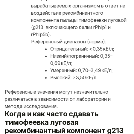
вырабатываемых организмом в ответ на
воздействие рекомбинантного
компонента пыльцы тимофеевки луговой
(g213, включающего белки rPhl p1 и
rPhl p5b).
Референсный диапазон (норма):
Отрицательный: < 0,35 кЕ/л;
Низкий/пограничный: 0,35–
0,69 кЕ/л;
Умеренный: 0,70–3,49 кЕ/л;
Высокий: ≥ 3,50 кЕ/л.
Референсные значения могут незначительно
различаться в зависимости от лаборатории и
метода исследования.
Когда и как часто сдавать
тимофеевка луговая
рекомбинантный компонент g213