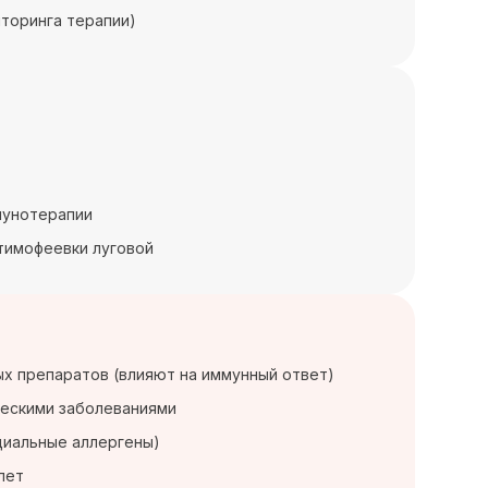
иторинга терапии)
мунотерапии
 тимофеевки луговой
х препаратов (влияют на иммунный ответ)
ческими заболеваниями
циальные аллергены)
лет