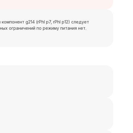
омпонент g214 (rPhl p7, rPhl p12) следует
ных ограничений по режиму питания нет.