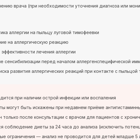
чению врача (при необходимости уточнения диагноза или мон
ика аллергии на пыльцу луговой тимофеевки
ние на аллергическую реакцию
 эффективности лечения аллергии
е сенсибилизации перед началом аллергенспецифической им
иска развития аллергических реакций при контакте с пыльцой
дится при наличии острой инфекции или воспаления
ты могут быть искажены при недавнем приёме антигистаминны
 только после консультации с врачом для пациентов с хрони
я соблюдение диеты за 24 часа до анализа (исключить потен
ые ограничения — анализ не проводится для детей младше 5 