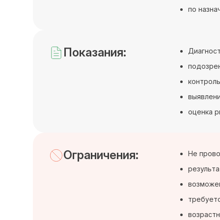
по назна
Показания:
Диагност
подозре
контроль
выявлени
оценка р
Ограничения:
Не прово
результа
возможен
требуетс
возрастн