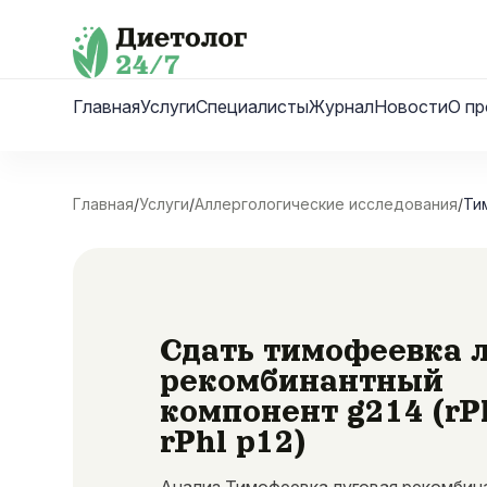
Skip
to
content
Главная
Услуги
Специалисты
Журнал
Новости
О пр
Главная
/
Услуги
/
Аллергологические исследования
/
Ти
Сдать тимофеевка 
рекомбинантный
компонент g214 (rPh
rPhl p12)