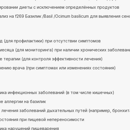
ировании диеты с исключением определённых продуктов
ализ на f269 Базилик /Basil /Ocimum basilicum для выявления се
год (для профилактики) при отсутствии симптомов
3 месяца (для мониторинга) при наличии хронических заболеван
е терапии (для контроля эффективности лечения)
чению врача (при симптомах или изменениях состояния)
ика инфекционных заболеваний (в том числе кишечных)
е аллергии на базилик
 лечения заболеваний дыхательных путей (например, бронхит
остояния при пищевой непереносимости
тика нарушений пищеварения