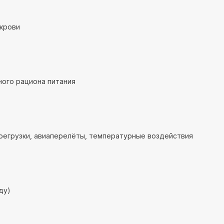
крови
ого рациона питания
регрузки, авиаперелёты, температурные воздействия
ду)