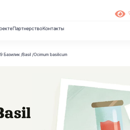
оекте
Партнерство
Контакты
9 Базилик /Basil /Ocimum basilicum
asil