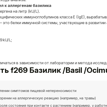
ел к аллергенам базилика
ргена на литр (kU/L).
цифических иммуноглобулинов класса E (IgE), вырабатыв
 — это белки иммунной системы, участвующие в развитии 
9 kU/L;
личаться в зависимости от лаборатории и метода исслед
ть f269 Базилик /Basil /Ocim
влении симптомов пищевой непереносимости
зрении на аллергическую реакцию (например, на травы)
роля состояния при контакте с растением (например, у работн