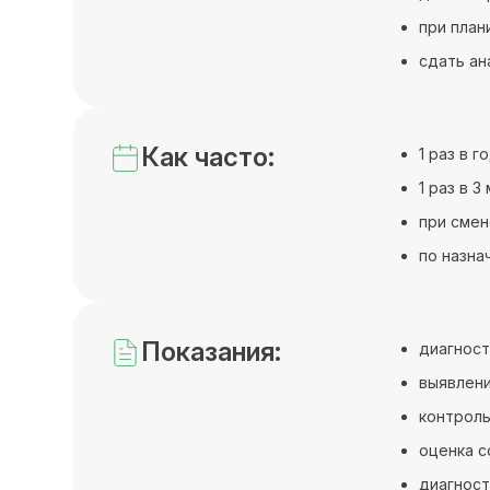
при план
сдать ан
Как часто:
1 раз в 
1 раз в 
при смен
по назна
Показания:
диагност
выявлени
контроль
оценка с
диагнос