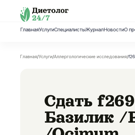
Skip
to
content
Главная
Услуги
Специалисты
Журнал
Новости
О пр
Главная
/
Услуги
/
Аллергологические исследования
/
f26
Сдать f269
Базилик /B
/Ocimum