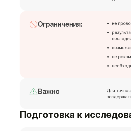
Ограничения:
не прово
результа
последни
возможен
не реком
необходи
Важно
Для точност
воздержать
Подготовка к исследо