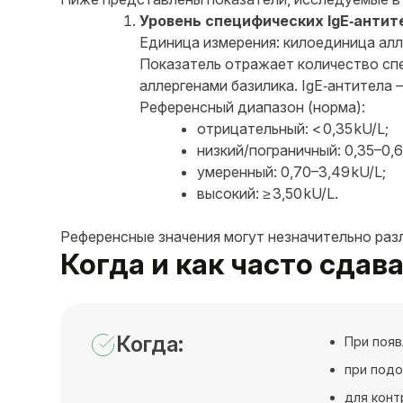
Уровень специфических IgE‑антит
Единица измерения: килоединица алле
Показатель отражает количество спе
аллергенами базилика. IgE‑антитела
Референсный диапазон (норма):
отрицательный: < 0,35 kU/L;
низкий/пограничный: 0,35–0,6
умеренный: 0,70–3,49 kU/L;
высокий: ≥ 3,50 kU/L.
Референсные значения могут незначительно раз
Когда и как часто сдава
Когда:
При поя
при подо
для конт