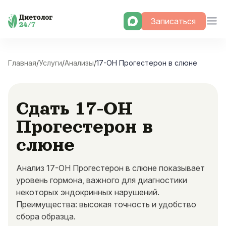
Skip
Записаться
to
content
Главная
/
Услуги
/
Анализы
/
17-OH Прогестерон в слюне
Сдать 17-OH
Прогестерон в
слюне
Анализ 17-OH Прогестерон в слюне показывает
уровень гормона, важного для диагностики
некоторых эндокринных нарушений.
Преимущества: высокая точность и удобство
сбора образца.