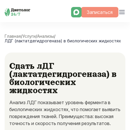
Skip
Записаться
to
content
Главная
/
Услуги
/
Анализы
/
ЛДГ (лактатдегидрогеназа) в биологических жидкостях
Сдать лДГ
(лактатдегидрогеназа) в
биологических
жидкостях
Анализ ЛДГ показывает уровень фермента в
биологических жидкостях, что помогает выявить
повреждения тканей. Преимущества: высокая
точность и скорость получения результатов.