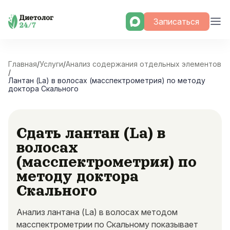
Skip
Записаться
to
content
Главная
/
Услуги
/
Анализ содержания отдельных элементов
/
Лантан (La) в волосах (масспектрометрия) по методу
доктора Скального
Сдать лантан (La) в
волосах
(масспектрометрия) по
методу доктора
Скального
Анализ лантана (La) в волосах методом
масспектрометрии по Скальному показывает