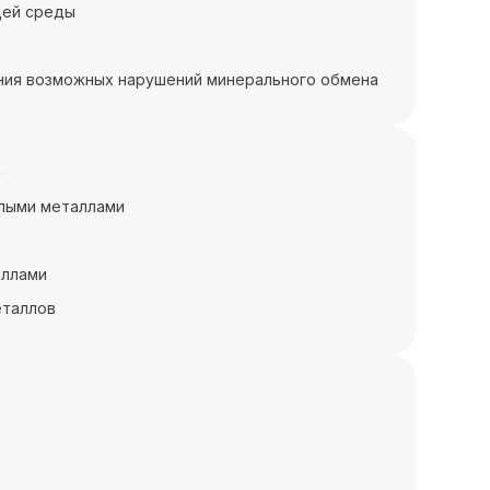
щей среды
ения возможных нарушений минерального обмена
и
ёлыми металлами
аллами
еталлов