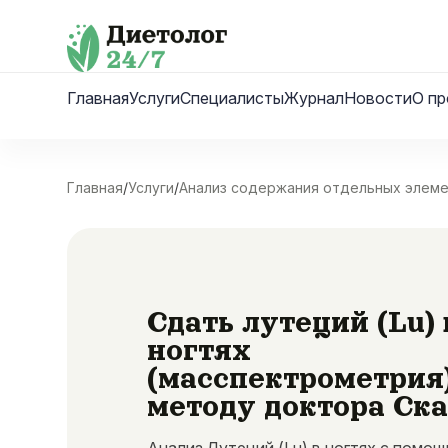
Skip
to
content
Главная
Услуги
Специалисты
Журнал
Новости
О пр
Главная
/
Услуги
/
Анализ содержания отдельных элем
Сдать лутеций (Lu) 
ногтях
(масспектрометрия
методу доктора Ск