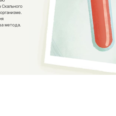
щью
 Скального
 организме.
ия
ва метода.