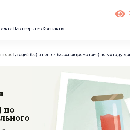
оекте
Партнерство
Контакты
ентов
/
Лутеций (Lu) в ногтях (масспектрометрия) по методу до
в
) по
ального