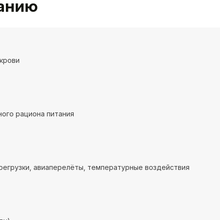
ванию
крови
ого рациона питания
регрузки, авиаперелёты, температурные воздействия