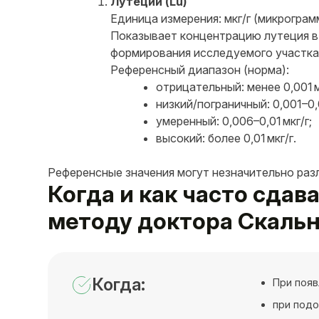
Лутеций (Lu)
Единица измерения: мкг/г (микрограмм
Показывает концентрацию лутеция в 
формирования исследуемого участка 
Референсный диапазон (норма):
отрицательный: менее 0,001 м
низкий/пограничный: 0,001–0,0
умеренный: 0,006–0,01 мкг/г;
высокий: более 0,01 мкг/г.
Референсные значения могут незначительно раз
Когда и как часто сдав
методу доктора Скаль
Когда:
При появ
при под