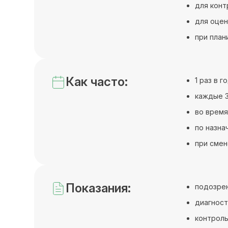
для конт
для оцен
при план
Как часто:
1 раз в 
каждые 3
во время
по назна
при смен
Показания:
подозрен
диагност
контроль