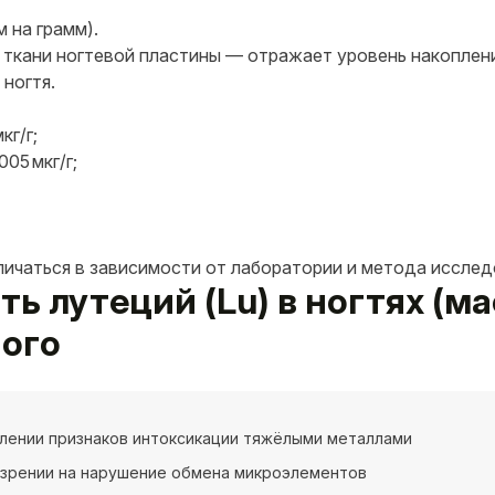
 на грамм).
ткани ногтевой пластины — отражает уровень накоплени
ногтя.
кг/г;
05 мкг/г;
личаться в зависимости от лаборатории и метода исслед
ать лутеций (Lu) в ногтях (
ного
лении признаков интоксикации тяжёлыми металлами
озрении на нарушение обмена микроэлементов