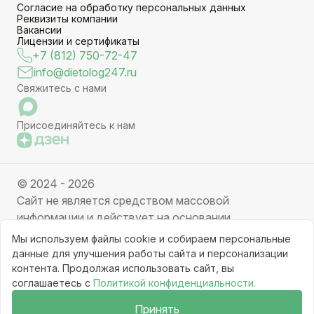
Согласие на обработку персональных данных
Реквизиты компании
Вакансии
Лицензии и сертификаты
+7 (812) 750-72-47
info@dietolog247.ru
Свяжитесь с нами
Присоединяйтесь к нам
© 2024 - 2026
Сайт не является средством массовой
информации и действует на основании
партнерских услуг. Отправляя заявку вы даете
Мы используем файлы cookie и собираем персональные
свое согласие на обработку персональных данных.
данные для улучшения работы сайта и персонализации
Частичное или полное копирование информации с
контента. Продолжая использовать сайт, вы
соглашаетесь с
Политикой конфиденциальности.
ресурса, клонирование графических элементов
запрещено без письменного разрешения
Принять