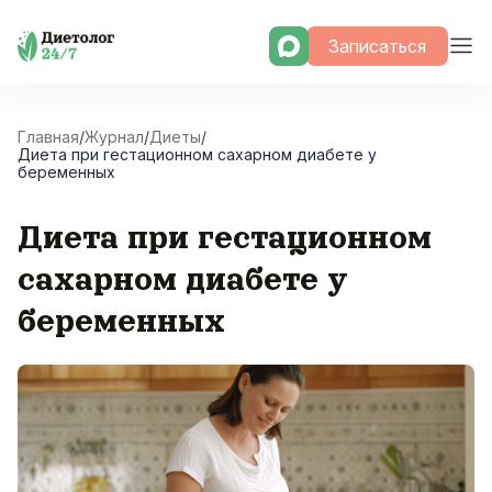
Skip
Записаться
to
content
Главная
/
Журнал
/
Диеты
/
Диета при гестационном сахарном диабете у
беременных
Диета при гестационном
сахарном диабете у
беременных