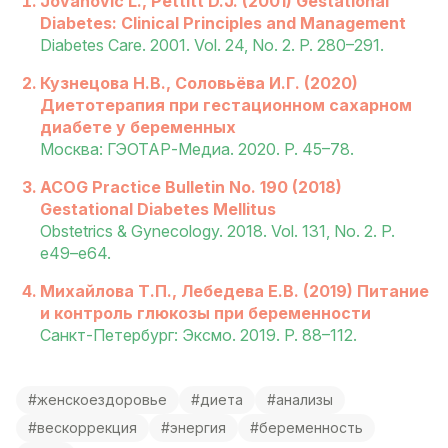
Jovanovic L., Pettitt D.J. (2001) Gestational
Diabetes: Clinical Principles and Management
Diabetes Care. 2001. Vol. 24, No. 2. P. 280–291.
Кузнецова Н.В., Соловьёва И.Г. (2020)
Диетотерапия при гестационном сахарном
диабете у беременных
Москва: ГЭОТАР-Медиа. 2020. P. 45–78.
ACOG Practice Bulletin No. 190 (2018)
Gestational Diabetes Mellitus
Obstetrics & Gynecology. 2018. Vol. 131, No. 2. P.
e49–e64.
Михайлова Т.П., Лебедева Е.В. (2019) Питание
и контроль глюкозы при беременности
Санкт-Петербург: Эксмо. 2019. P. 88–112.
#женскоездоровье
#диета
#анализы
#вескоррекция
#энергия
#беременность