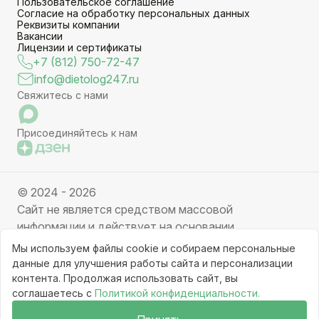
Пользовательское соглашение
Согласие на обработку персональных данных
Реквизиты компании
Вакансии
Лицензии и сертификаты
+7 (812) 750-72-47
info@dietolog247.ru
Свяжитесь с нами
Присоединяйтесь к нам
© 2024 - 2026
Сайт не является средством массовой
информации и действует на основании
партнерских услуг. Отправляя заявку вы даете
Мы используем файлы cookie и собираем персональные
свое согласие на обработку персональных данных.
данные для улучшения работы сайта и персонализации
Частичное или полное копирование информации с
контента. Продолжая использовать сайт, вы
соглашаетесь с
Политикой конфиденциальности.
ресурса, клонирование графических элементов
запрещено без письменного разрешения