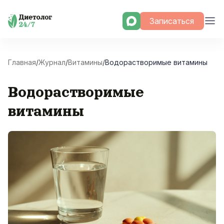
Skip
Записаться
to
content
Главная
/
Журнал
/
Витамины
/
Водорастворимые витамины
Водорастворимые
витамины