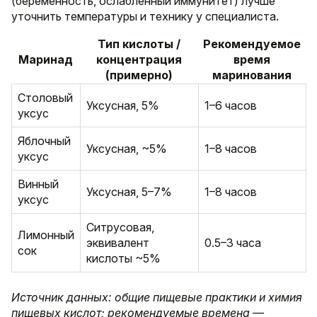
(беременность, ослабленный иммунитет) лучше
уточнить температуры и технику у специалиста.
Тип кислоты /
Рекомендуемое
Маринад
концентрация
время
(примерно)
маринования
Столовый
Уксусная, 5%
1–6 часов
уксус
Яблочный
Уксусная, ~5%
1–8 часов
уксус
Винный
Уксусная, 5–7%
1–8 часов
уксус
Ситрусовая,
Лимонный
эквивалент
0.5–3 часа
сок
кислоты ~5%
Источник данных: общие пищевые практики и химия
пищевых кислот; рекомендуемые времена —