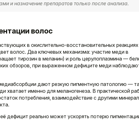
ами и назначение препаратов только после анализа.
ментации волос
аствующих в окислительно-восстановительных реакциях
вет волос. Два ключевых механизма: участие меди в
ращает тирозин в меланин) и роль церулоплазмина — бел
еских обзоров, при выраженном дефиците меди наблюдаю
 медиабсорбции дают резкую пигментную патологию — т
ди хватает именно для меланогенеза. В практической ра
остаток потребления, взаимодействие с другими минерал
кта.
 её дефицит реально может ускорять потерю пигментаци