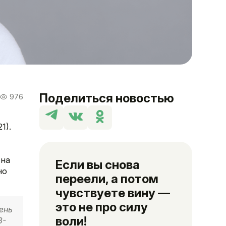
Поделиться новостью
976
1).
 на
Если вы снова
но
переели, а потом
чувствуете вину —
это не про силу
ень
воли!
3-