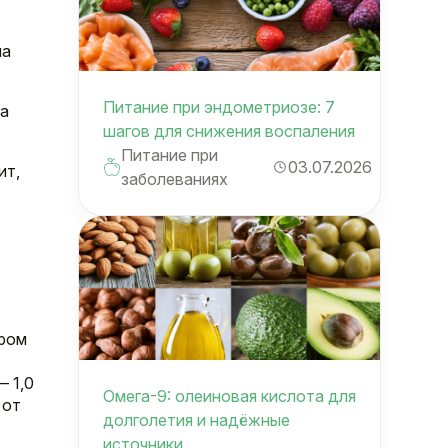
ма
Питание при эндометриозе: 7
ка
шагов для снижения воспаления
Питание при
03.07.2026
ит,
заболеваниях
тром
— 1,0
Омега-9: олеиновая кислота для
 от
долголетия и надёжные
источники