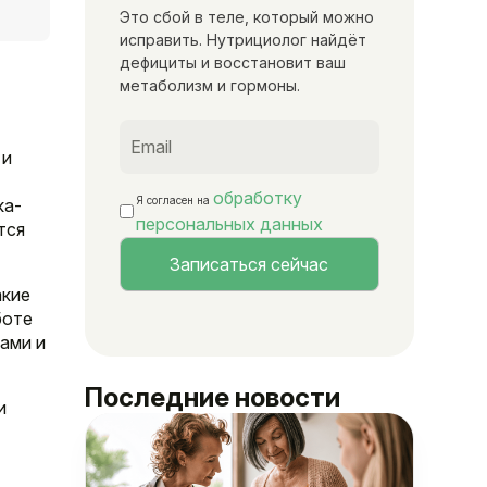
Это сбой в теле, который можно
исправить. Нутрициолог найдёт
дефициты и восстановит ваш
метаболизм и гормоны.
 и
обработку
Я согласен на
ка-
персональных данных
тся
акие
боте
ами и
Последние новости
и