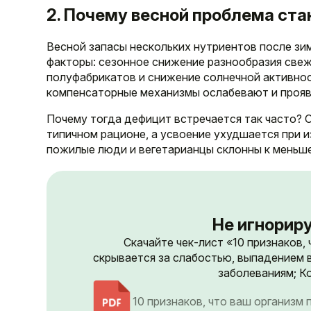
2. Почему весной проблема ст
Весной запасы нескольких нутриентов после зи
факторы: сезонное снижение разнообразия све
полуфабрикатов и снижение солнечной активност
компенсаторные механизмы ослабевают и прояв
Почему тогда дефицит встречается так часто? О
типичном рационе, а усвоение ухудшается при и
пожилые люди и вегетарианцы склонны к меньш
Не игнориру
Скачайте чек-лист «10 признаков,
скрывается за слабостью, выпадением 
заболеваниям; Ко
10 признаков, что ваш организм