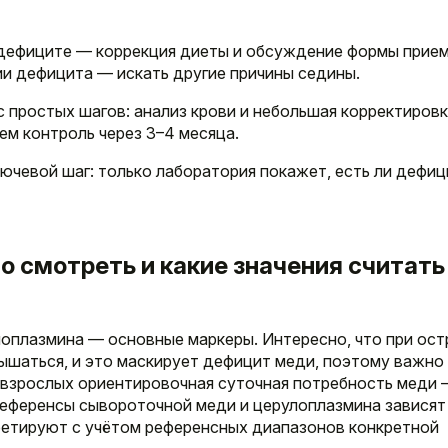
 дефиците — коррекция диеты и обсуждение формы прие
ии дефицита — искать другие причины седины.
с простых шагов: анализ крови и небольшая корректиров
ем контроль через 3–4 месяца.
ючевой шаг: только лаборатория покажет, есть ли дефиц
то смотреть и какие значения считать
оплазмина — основные маркеры. Интересно, что при ос
ышаться, и это маскирует дефицит меди, поэтому важно
 взрослых ориентировочная суточная потребность меди 
 референсы сывороточной меди и церулоплазмина зависят
ретируют с учётом референсных диапазонов конкретной