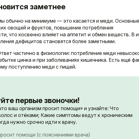
ановится заметнее
мы обычно на минимуме — это касается и меди. Основны
жих овощей и фруктов, повышение потребления
и, что косвенно влияет на аппетит и обмен веществ. В и
ления дефицитов становятся более заметными.
твет частично в физиологии: потребление меди невысок
збытке цинка и при заболеваниях кишечника. Есть ещё фа
ему поступлению меди с пищей.
йте первые звоночки!
 что ваш организм просит помощи» и узнайте: Что
волос и отёками; Какие симптомы ведут к хроническим
гда нужно срочно идти к врачу.
 просит помощи (с пояснениями врача)