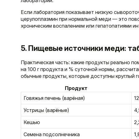
лаборатории.
Если лаборатория показывает низкую сывороточ
церулоплазмин при нормальной меди — это повод
хроническим воспалением или гепатопатиями и
5. Пищевые источники меди: т
Практическая часть: какие продукты реально п
на 100 г продукта и % суточной нормы, рассчитан
обычные продукты, которые доступны круглый го
Продукт
Говяжья печень (варёная)
12
Устрицы (варёные)
4,
Кешью
2,
Семена подсолнечника
1,