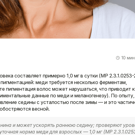
10 мин
века составляет примерно 1,0 мг в сутки (МР 2.3.1.0253-2
 пигментацией: меди требуется несколько ферментам,
е пигментация волос может нарушаться, что приводит к
иментальные данные по меди и меланогенезу). По опыту,
вление седины с усталостью после зимы — и это частич
обостряются весной.
нина и может ускорять раннюю седину; проверяют уров
точная норма меди для взрослых — 1,0 мг (МР 2.3.1.025