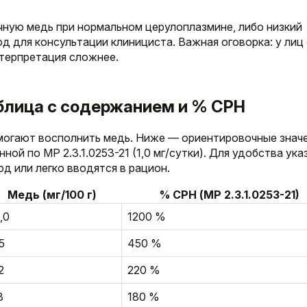
ную медь при нормальном церулоплазмине, либо низкий
 для консультации клинициста. Важная оговорка: у лиц 
нтерпретация сложнее.
аблица с содержанием и % СРН
омогают восполнить медь. Ниже — ориентировочные знач
ной по МР 2.3.1.0253-21 (1,0 мг/сутки). Для удобства ук
д или легко вводятся в рацион.
Медь (мг/100 г)
% СРН (МР 2.3.1.0253-21)
,0
1200 %
5
450 %
2
220 %
8
180 %