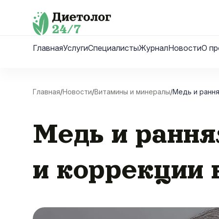
Skip
to
content
Главная
Услуги
Специалисты
Журнал
Новости
О пр
Главная
/
Новости
/
Витамины и минералы
/
Медь и рання
Медь и рання
и коррекции 