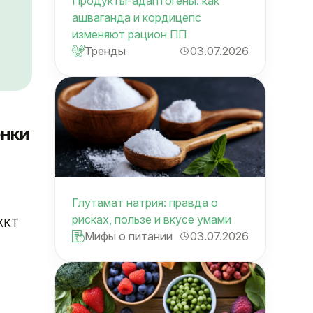
Продукты-адаптогены: как
ашваганда и кордицепс
изменяют рацион ПП
Тренды
03.07.2026
енки
Глутамат натрия: правда о
рисках, пользе и вкусе умами
 ЖКТ
Мифы о питании
03.07.2026