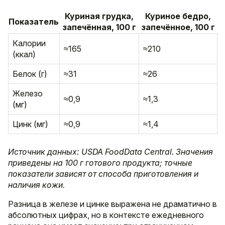
Куриная грудка,
Куриное бедро,
Показатель
запечённая, 100 г
запечённое, 100 г
Калории
≈165
≈210
(ккал)
Белок (г)
≈31
≈26
Железо
≈0,9
≈1,3
(мг)
Цинк (мг)
≈0,9
≈1,4
Источник данных: USDA FoodData Central. Значения
приведены на 100 г готового продукта; точные
показатели зависят от способа приготовления и
наличия кожи.
Разница в железе и цинке выражена не драматично в
абсолютных цифрах, но в контексте ежедневного